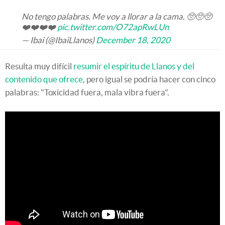
No tengo palabras. Me voy a llorar a la cama. 🥺🥺🥺
❤️❤️❤️❤️
pic.twitter.com/O72apRwLUn
— Ibai (@IbaiLlanos)
December 18, 2020
Resulta muy difícil
resumir el espíritu de Llanos y del
contenido que ofrece
, pero igual se podría hacer con cinco
palabras: "Toxicidad fuera, mala vibra fuera".