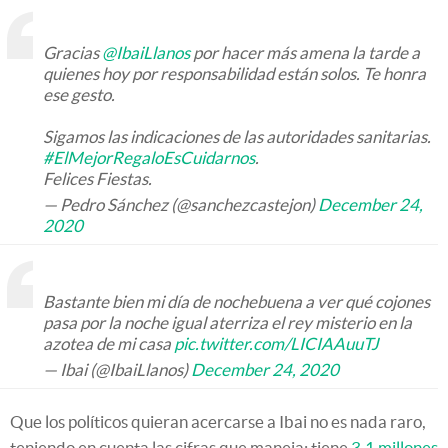
Gracias
@IbaiLlanos
por hacer más amena la tarde a
quienes hoy por responsabilidad están solos. Te honra
ese gesto.
Sigamos las indicaciones de las autoridades sanitarias.
#ElMejorRegaloEsCuidarnos
.
Felices Fiestas.
— Pedro Sánchez (@sanchezcastejon)
December 24,
2020
Bastante bien mi día de nochebuena a ver qué cojones
pasa por la noche igual aterriza el rey misterio en la
azotea de mi casa
pic.twitter.com/LICIAAuuTJ
— Ibai (@IbaiLlanos)
December 24, 2020
Que los políticos quieran acercarse a Ibai no es nada raro,
teniendo en cuenta las cifras que maneja: tiene
3,1 millones