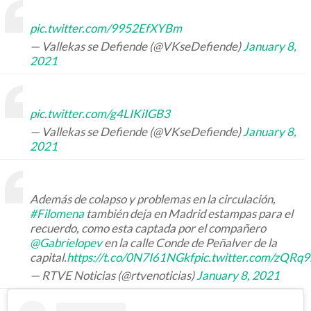
pic.twitter.com/9952EfXYBm
— Vallekas se Defiende (@VKseDefiende)
January 8,
2021
pic.twitter.com/g4LIKiIGB3
— Vallekas se Defiende (@VKseDefiende)
January 8,
2021
Además de colapso y problemas en la circulación,
#Filomena
también deja en Madrid estampas para el
recuerdo, como esta captada por el compañero
@Gabrielopev
en la calle Conde de Peñalver de la
capital.
https://t.co/0N7I61NGkf
pic.twitter.com/zQRq
— RTVE Noticias (@rtvenoticias)
January 8, 2021