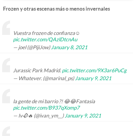
Frozen y otras escenas más o menos invernales
Vuestra frozen de confianza☺️
pic.twitter.com/QAzlDtcnAu
— joel (@PijiJow)
January 8, 2021
Jurassic Park Madrid.
pic.twitter.com/9X3ar6PuCg
— Whatever. (@marinal_ps)
January 9, 2021
la gente de mi barrio ?! 😂😂Fantasía
pic.twitter.com/B937qXomp7
— Iv🥀🔥 (@ivan_ym__)
January 9, 2021