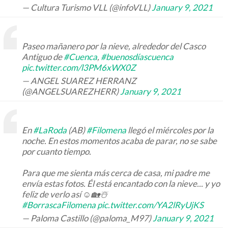
— Cultura Turismo VLL (@infoVLL)
January 9, 2021
Paseo mañanero por la nieve, alrededor del Casco
Antiguo de
#Cuenca
,
#buenosdíascuenca
pic.twitter.com/l3PM6xWX0Z
— ANGEL SUAREZ HERRANZ
(@ANGELSUAREZHERR)
January 9, 2021
En
#LaRoda
(AB)
#Filomena
llegó el miércoles por la
noche. En estos momentos acaba de parar, no se sabe
por cuanto tiempo.
Para que me sienta más cerca de casa, mi padre me
envía estas fotos. Él está encantado con la nieve... y yo
feliz de verlo así ☺️🏡☃️
#BorrascaFilomena
pic.twitter.com/YA2lRyUjKS
— Paloma Castillo (@paloma_M97)
January 9, 2021