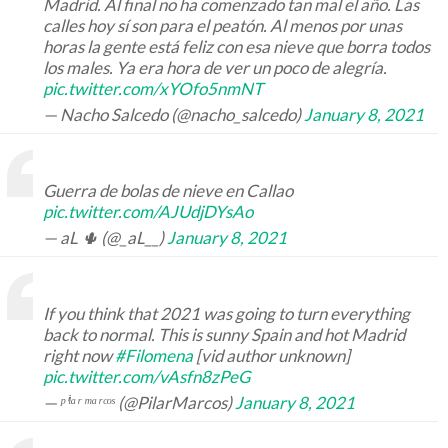
Madrid. Al final no ha comenzado tan mal el año. Las
calles hoy sí son para el peatón. Al menos por unas
horas la gente está feliz con esa nieve que borra todos
los males. Ya era hora de ver un poco de alegría.
pic.twitter.com/xYOfo5nmNT
— Nacho Salcedo (@nacho_salcedo)
January 8, 2021
Guerra de bolas de nieve en Callao
pic.twitter.com/AJUdjDYsAo
— aL 🌵 (@_aL__)
January 8, 2021
If you think that 2021 was going to turn everything
back to normal. This is sunny Spain and hot Madrid
right now
#Filomena
[vid author unknown]
pic.twitter.com/vAsfn8zPeG
— ᵖⁱˡᵃʳ ᵐᵃʳᶜᵒˢ (@PilarMarcos)
January 8, 2021