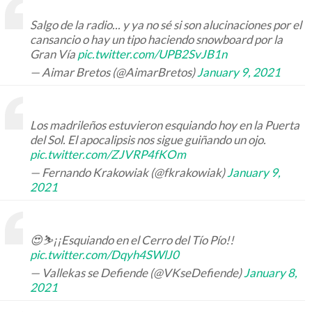
Salgo de la radio... y ya no sé si son alucinaciones por el
cansancio o hay un tipo haciendo snowboard por la
Gran Vía
pic.twitter.com/UPB2SvJB1n
— Aimar Bretos (@AimarBretos)
January 9, 2021
Los madrileños estuvieron esquiando hoy en la Puerta
del Sol. El apocalipsis nos sigue guiñando un ojo.
pic.twitter.com/ZJVRP4fKOm
— Fernando Krakowiak (@fkrakowiak)
January 9,
2021
😍⛷️¡¡Esquiando en el Cerro del Tío Pío!!
pic.twitter.com/Dqyh4SWlJ0
— Vallekas se Defiende (@VKseDefiende)
January 8,
2021