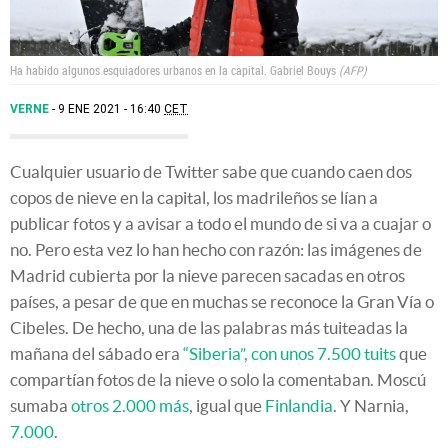
Ha habido algunos esquiadores urbanos en la capital.
Gabriel Bouys
AFP
VERNE
9 ENE 2021 - 16:40
CET
Cualquier usuario de Twitter sabe que cuando caen dos
copos de nieve en la capital, los madrileños se lían a
publicar fotos y a avisar a todo el mundo de si va a cuajar o
no. Pero esta vez lo han hecho con razón: las imágenes de
Madrid cubierta por la nieve parecen sacadas en otros
países, a pesar de que en muchas se reconoce la Gran Vía o
Cibeles. De hecho, una de las palabras más tuiteadas la
mañana del sábado era
“Siberia”, con unos 7.500 tuits
que
compartían fotos de la nieve o solo la comentaban. Moscú
sumaba
otros 2.000 más
, igual que
Finlandia
. Y Narnia,
7.000
.