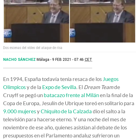
Dos escenas del vídeo del ataque de risa
NACHO SÁNCHEZ
Málaga
9 FEB 2021 - 07:46
CET
En 1994, España todavía tenía resaca de los
Juegos
Olímpicos
y de la
Expo de Sevilla
. El
Dream Team
de
Cruyff se pegó un
batacazo frente al Milán
en la final de la
Copa de Europa, Jesulín de Ubrique toreó en solitario para
9.000 mujeres
y
Chiquito de la Calzada
dio el salto a la
televisión para hacerse eterno. Y una noche del mes de
noviembre de ese año, quienes asistían al debate de los
presupuestos en el Parlamento andaluz sufrieron un