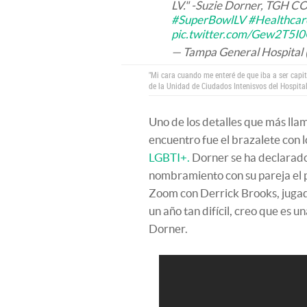
LV." -Suzie Dorner, TGH 
#SuperBowlLV
#Healthca
pic.twitter.com/Gew2T5I
— Tampa General Hospita
"Mi cara cuando me enteré de que iba a ser capit
de la Unidad de Ciudados Intenisvos del Hospita
Uno de los detalles que más llamó
encuentro fue el brazalete con l
LGBTI+.
Dorner se ha declarado 
nombramiento con su pareja el 
Zoom con Derrick Brooks, jugad
un año tan difícil, creo que es u
Dorner.