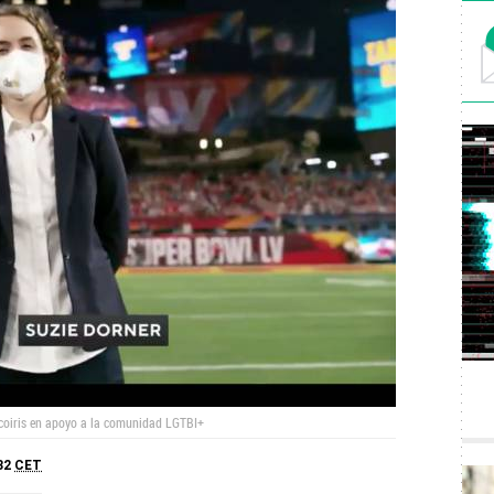
arcoiris en apoyo a la comunidad LGTBI+
:32
CET