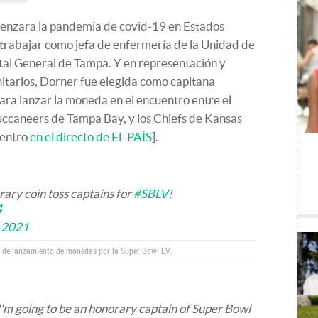
enzara la pandemia de covid-19 en Estados
trabajar como jefa de enfermería de la Unidad de
tal General de Tampa. Y en representación y
itarios, Dorner fue elegida como capitana
ara lanzar la moneda en el encuentro entre el
Buccaneers de Tampa Bay, y los Chiefs de Kansas
uentro
en el directo de EL PAÍS
].
ary coin toss captains for
#SBLV
!
4
, 2021
s de lanzamiento de monedas por la Super Bowl LV.
I'm going to be an honorary captain of Super Bowl