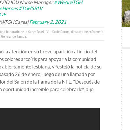
COVID ICU Nurse Manager
#WeAreTGH
reHeroes
#TGHSBLV
0OF
l (@TGHCares)
February 2, 2021
ana honoraria de la Super Bowl LV". -Suzie Dorner, directora de enfermería
l General de Tampa.
 la atención en su breve aparición al inicio del
os colores arcoíris para apoyar a la comunidad
abiertamente lesbiana, y festejó la noticia de su
pasado 26 de enero, luego de una llamada por
or del Salón de la Fama de la NFL. "Después de
na oportunidad increíble para celebrarlo", dijo