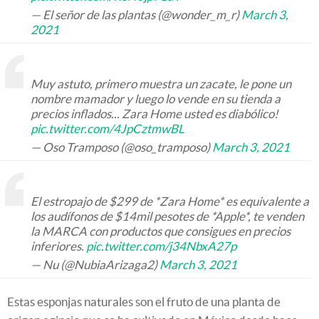
— El señor de las plantas (@wonder_m_r)
March 3,
2021
Muy astuto, primero muestra un zacate, le pone un
nombre mamador y luego lo vende en su tienda a
precios inflados... Zara Home usted es diabólico!
pic.twitter.com/4JpCztmwBL
— Oso Tramposo (@oso_tramposo)
March 3, 2021
El estropajo de $299 de *Zara Home* es equivalente a
los audífonos de $14mil pesotes de *Apple*, te venden
la MARCA con productos que consigues en precios
inferiores.
pic.twitter.com/j34NbxA27p
— Nu (@NubiaArizaga2)
March 3, 2021
Estas esponjas naturales son el fruto de una planta de