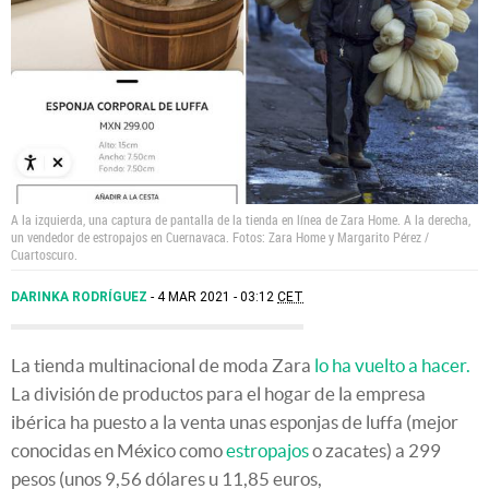
A la izquierda, una captura de pantalla de la tienda en línea de Zara Home. A la derecha,
un vendedor de estropajos en Cuernavaca. Fotos: Zara Home y Margarito Pérez /
Cuartoscuro.
DARINKA RODRÍGUEZ
4 MAR 2021 - 03:12
CET
La tienda multinacional de moda Zara
lo ha vuelto a hacer.
La división de productos para el hogar de la empresa
ibérica ha puesto a la venta unas esponjas de luffa (mejor
conocidas en México como
estropajos
o zacates) a 299
pesos (unos 9,56 dólares u 11,85 euros,