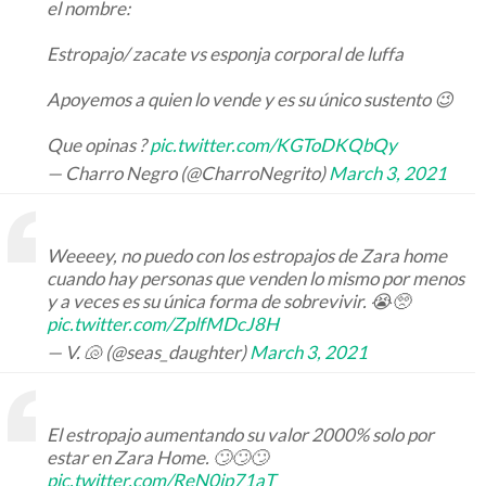
el nombre:
Estropajo/ zacate vs esponja corporal de luffa
Apoyemos a quien lo vende y es su único sustento 😉
Que opinas ?
pic.twitter.com/KGToDKQbQy
— Charro Negro (@CharroNegrito)
March 3, 2021
Weeeey, no puedo con los estropajos de Zara home
cuando hay personas que venden lo mismo por menos
y a veces es su única forma de sobrevivir. 😭🥺
pic.twitter.com/ZplfMDcJ8H
— V. 🐚 (@seas_daughter)
March 3, 2021
El estropajo aumentando su valor 2000% solo por
estar en Zara Home. 🙄🙄🙄
pic.twitter.com/ReN0jp71aT