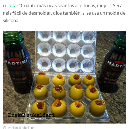
receta
: "Cuanto más ricas sean las aceitunas, mejor". Será
más fácil de desmoldar, dice también, si se usa un molde de
silicona.
Vía enekosukaldari.com