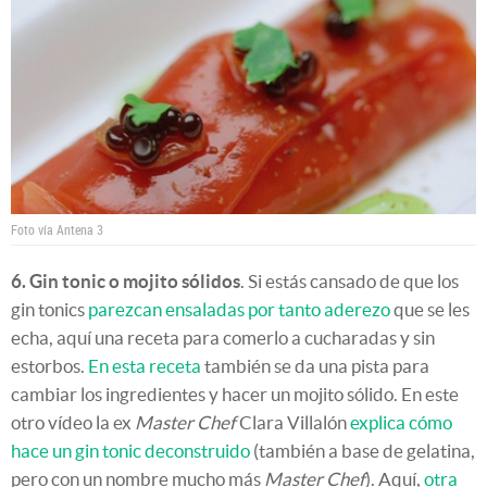
Foto vía Antena 3
6. Gin tonic o mojito sólidos
. Si estás cansado de que los
gin tonics
parezcan ensaladas por tanto aderezo
que se les
echa, aquí una receta para comerlo a cucharadas y sin
estorbos.
En esta receta
también se da una pista para
cambiar los ingredientes y hacer un mojito sólido. En este
otro vídeo la ex
Master Chef
Clara Villalón
explica cómo
hace un gin tonic deconstruido
(también a base de gelatina,
pero con un nombre mucho más
Master Chef
). Aquí,
otra