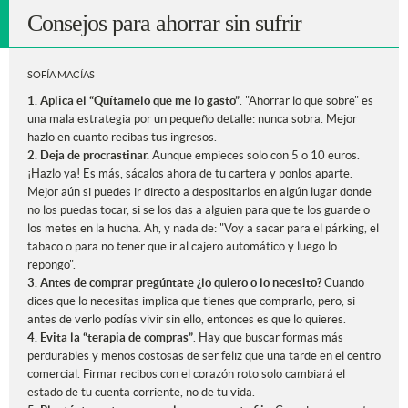
Consejos para ahorrar sin sufrir
SOFÍA MACÍAS
1. Aplica el “Quítamelo que me lo gasto”
. "Ahorrar lo que sobre" es
una mala estrategia por un pequeño detalle: nunca sobra. Mejor
hazlo en cuanto recibas tus ingresos.
2. Deja de procrastinar.
Aunque empieces solo con 5 o 10 euros.
¡Hazlo ya! Es más, sácalos ahora de tu cartera y ponlos aparte.
Mejor aún si puedes ir directo a despositarlos en algún lugar donde
no los puedas tocar, si se los das a alguien para que te los guarde o
los metes en la hucha. Ah, y nada de: "Voy a sacar para el párking, el
tabaco o para no tener que ir al cajero automático y luego lo
repongo".
3. Antes de comprar pregúntate ¿lo quiero o lo necesito?
Cuando
dices que lo necesitas implica que tienes que comprarlo, pero, si
antes de verlo podías vivir sin ello, entonces es que lo quieres.
4. Evita la “terapia de compras”
. Hay que buscar formas más
perdurables y menos costosas de ser feliz que una tarde en el centro
comercial. Firmar recibos con el corazón roto solo cambiará el
estado de tu cuenta corriente, no de tu vida.