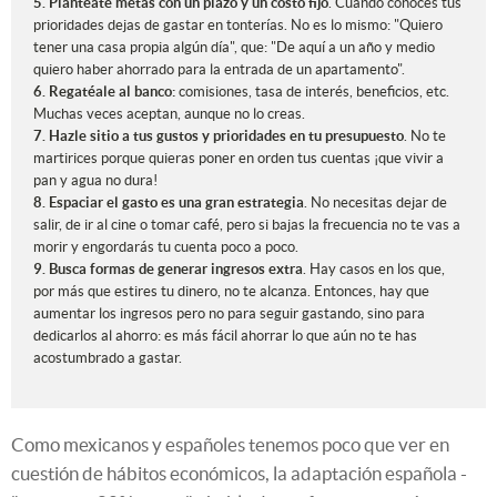
5. Plantéate metas con un plazo y un costo fijo
. Cuando conoces tus
prioridades dejas de gastar en tonterías. No es lo mismo: "Quiero
tener una casa propia algún día", que: "De aquí a un año y medio
quiero haber ahorrado para la entrada de un apartamento".
6. Regatéale al banco:
comisiones, tasa de interés, beneficios, etc.
Muchas veces aceptan, aunque no lo creas.
7. Hazle sitio a tus gustos y prioridades en tu presupuesto
. No te
martirices porque quieras poner en orden tus cuentas ¡que vivir a
pan y agua no dura!
8. Espaciar el gasto es una gran estrategia
. No necesitas dejar de
salir, de ir al cine o tomar café, pero si bajas la frecuencia no te vas a
morir y engordarás tu cuenta poco a poco.
9. Busca formas de generar ingresos extra
. Hay casos en los que,
por más que estires tu dinero, no te alcanza. Entonces, hay que
aumentar los ingresos pero no para seguir gastando, sino para
dedicarlos al ahorro: es más fácil ahorrar lo que aún no te has
acostumbrado a gastar.
Como mexicanos y españoles tenemos poco que ver en
cuestión de hábitos económicos, la adaptación española -