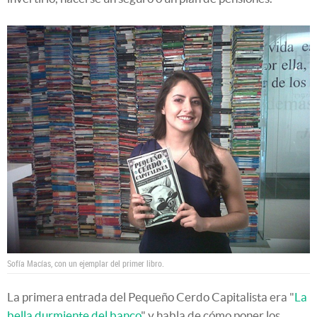
Sofía Macías, con un ejemplar del primer libro.
La primera entrada del Pequeño Cerdo Capitalista era "
La
bella durmiente del banco
" y habla de cómo poner los