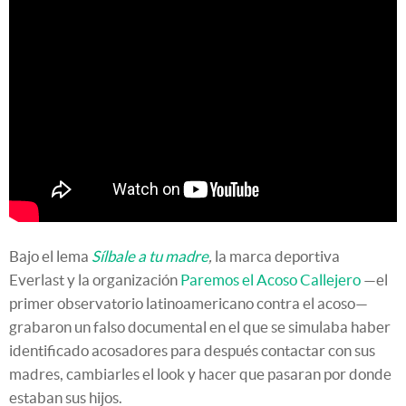
Bajo el lema
Sílbale a tu madre
,
la marca deportiva
Everlast y la organización
Paremos el Acoso Callejero
—el
primer observatorio latinoamericano contra el acoso—
grabaron un falso documental en el que se simulaba haber
identificado acosadores para después contactar con sus
madres, cambiarles el look y hacer que pasaran por donde
estaban sus hijos.