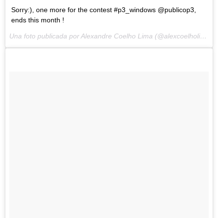
Sorry:), one more for the contest #p3_windows @publicop3,
ends this month !
Una foto publicada por Alexandre Coelho Lima (@alexcoelholima) el