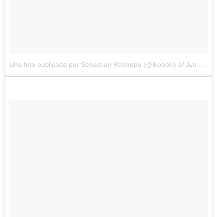
Una foto publicada por Sebastian Restrepo (@lkoookl)
el
Jun 6, 2014 at 2:29 PDT