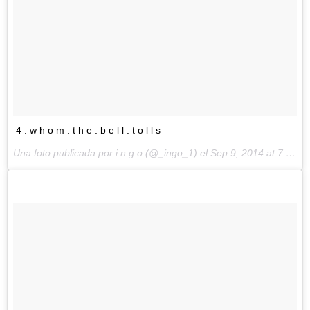
4 . w h o m . t h e . b e l l . t o l l s
Una foto publicada por i n g o (@_ingo_1) el
Sep 9, 2014 at 7:10 PDT