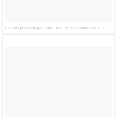
Una foto publicada por Peter Chan (@peterchanur)
el
Dic 12, 2014 at 2:03 PST