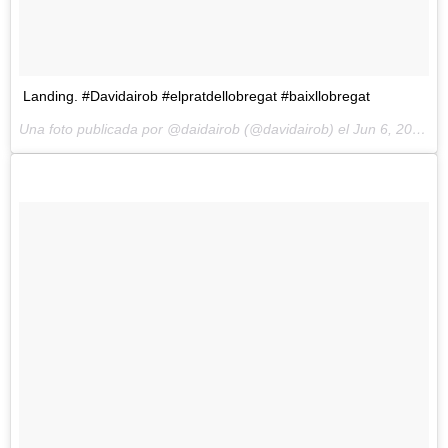
Landing. #Davidairob #elpratdellobregat #baixllobregat
Una foto publicada por @daidairob (@davidairob) el
Jun 6, 2014 at 10:42 PDT