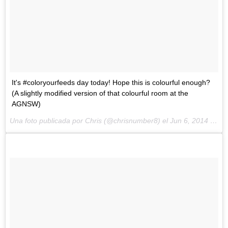
It's #coloryourfeeds day today! Hope this is colourful enough?
(A slightly modified version of that colourful room at the
AGNSW)
Una foto publicada por Chris (@chrisnumber8) el
Jun 6, 2014 at 1:52 PDT