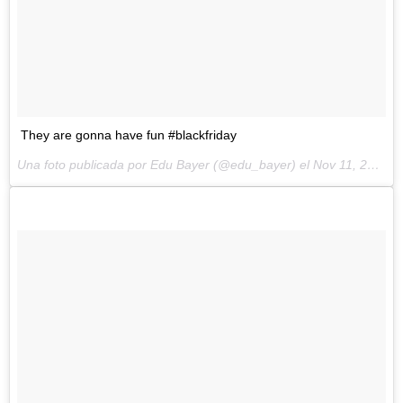
They are gonna have fun #blackfriday
Una foto publicada por Edu Bayer (@edu_bayer) el
Nov 11, 2014 at 5:47 PST