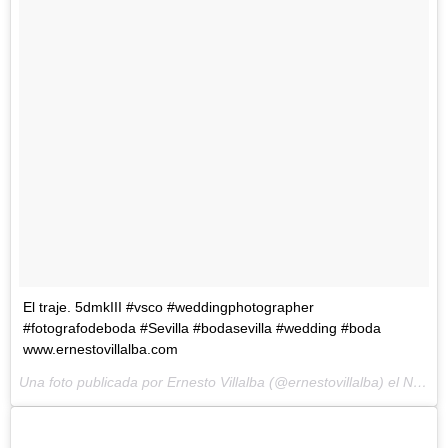
El traje. 5dmkIII #vsco #weddingphotographer
#fotografodeboda #Sevilla #bodasevilla #wedding #boda
www.ernestovillalba.com
Una foto publicada por Ernesto Villalba (@ernestovillalba) el
Nov 11, 2014 at 2:01 PST