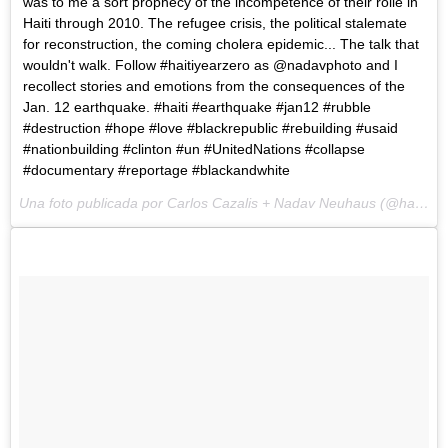
was to me a sort prophecy of the incompetence of their rolle in
Haiti through 2010. The refugee crisis, the political stalemate
for reconstruction, the coming cholera epidemic... The talk that
wouldn't walk. Follow #haitiyearzero as @nadavphoto and I
recollect stories and emotions from the consequences of the
Jan. 12 earthquake. #haiti #earthquake #jan12 #rubble
#destruction #hope #love #blackrepublic #rebuilding #usaid
#nationbuilding #clinton #un #UnitedNations #collapse
#documentary #reportage #blackandwhite
Una foto publicada por Carlos Cazalis + Nadav Neuhaus (@haitiyearzero) el