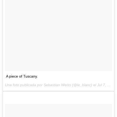
A piece of Tuscany.
Una foto publicada por Sebastian Weiss (@le_blanc) el
Jul 7, 2014 at 7:19 PDT