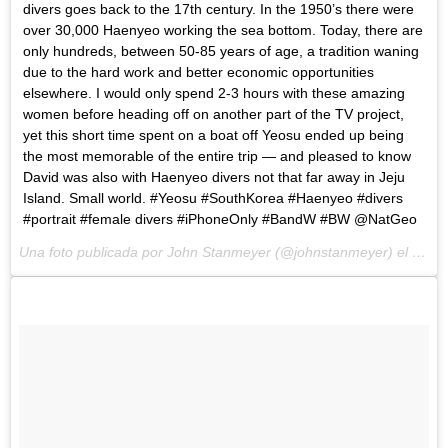
divers goes back to the 17th century. In the 1950’s there were
over 30,000 Haenyeo working the sea bottom. Today, there are
only hundreds, between 50-85 years of age, a tradition waning
due to the hard work and better economic opportunities
elsewhere. I would only spend 2-3 hours with these amazing
women before heading off on another part of the TV project,
yet this short time spent on a boat off Yeosu ended up being
the most memorable of the entire trip — and pleased to know
David was also with Haenyeo divers not that far away in Jeju
Island. Small world. #Yeosu #SouthKorea #Haenyeo #divers
#portrait #female divers #iPhoneOnly #BandW #BW @NatGeo
Una foto publicada por John Stanmeyer (@johnstanmeyer) el
Nov 1