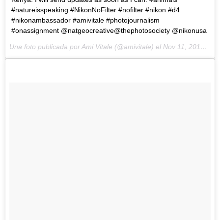
#natureisspeaking #NikonNoFilter #nofilter #nikon #d4
#nikonambassador #amivitale #photojournalism
#onassignment @natgeocreative@thephotosociety @nikonusa
Una foto publicada por Ami Vitale (@amivitale) el
Nov 11, 2014 at 7:26 PST