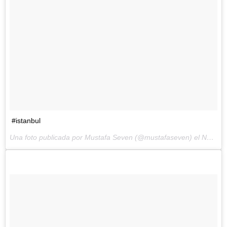
#istanbul
Una foto publicada por Mustafa Seven (@mustafaseven) el
Nov 11, 2014 at 8:52 PST