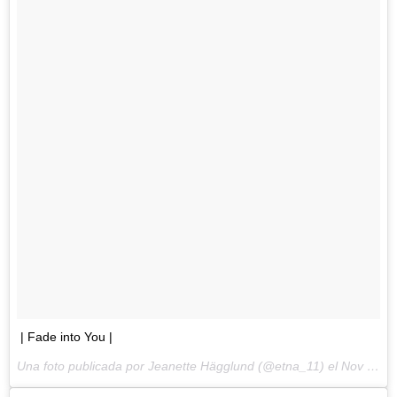
| Fade into You |
Una foto publicada por Jeanette Hägglund (@etna_11) el
Nov 11, 2014 at 4:28 PST