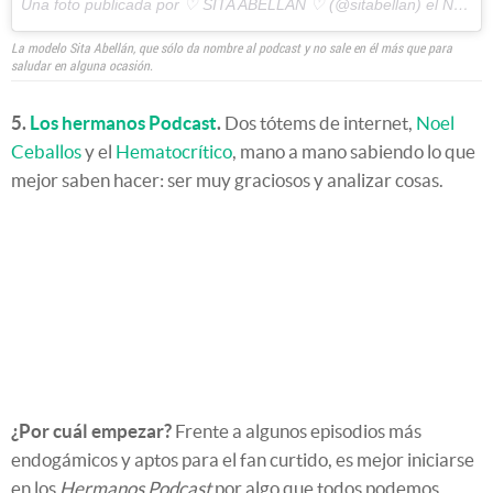
Una foto publicada por ♡ SITA ABELLAN ♡ (@sitabellan) el
Nov 11, 2014 at 1:40 PST
La modelo Sita Abellán, que sólo da nombre al podcast y no sale en él más que para
saludar en alguna ocasión.
5.
Los hermanos Podcast
.
Dos tótems de internet,
Noel
Ceballos
y el
Hematocrítico
, mano a mano sabiendo lo que
mejor saben hacer: ser muy graciosos y analizar cosas.
¿Por cuál empezar?
Frente a algunos episodios más
endogámicos y aptos para el fan curtido, es mejor iniciarse
en los
Hermanos Podcast
por algo que todos podemos