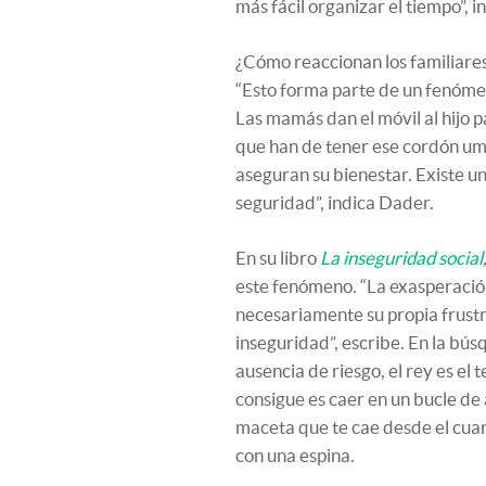
más fácil organizar el tiempo”, 
¿Cómo reaccionan los familiares 
“Esto forma parte de un fenómen
Las mamás dan el móvil al hijo p
que han de tener ese cordón umb
aseguran su bienestar. Existe u
seguridad”, indica Dader.
En su libro
La inseguridad social
este fenómeno. “La exasperació
necesariamente su propia frustr
inseguridad”, escribe. En la bú
ausencia de riesgo, el rey es el 
consigue es caer en un bucle de 
maceta que te cae desde el cuart
con una espina.