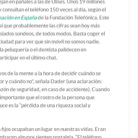
jan en pañales a las de Ulises. Unos 19 millones
consultan el teléfono 150 veces al día, según el
rmación en España
de la Fundación Telefónica. Este
sí que probablemente las cifras sean hoy más
siados sondeos, de todos modos. Basta coger el
ciudad para ver que sin móvil no somos nadie.
 la peluquería o el dentista palidecen en
rticipar en el último chat.
ivos de la mente a la hora de decidir cuándo se
or y cuándo no”, señala Dader (una aclaración:
razón de seguridad, en caso de accidente). Cuando
s importante que el rostro de la persona que
ce es la “pérdida de una riqueza social y
 fijos ocupaban un lugar en nuestras vidas. Eran
embargo algunos sienten nostalgia. “El teléfono