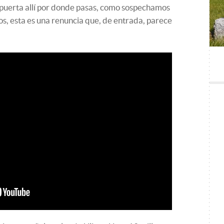
puerta allí por donde pasas, como sospechamos
os, esta es una renuncia que, de entrada, parece