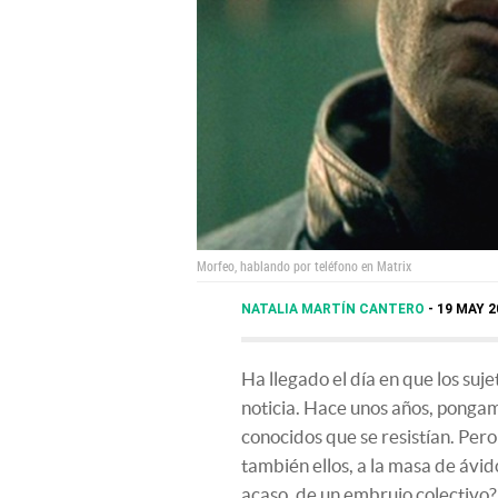
Morfeo, hablando por teléfono en Matrix
NATALIA MARTÍN CANTERO
19 MAY 2
Ha llegado el día en que los suj
noticia. Hace unos años, ponga
conocidos que se resistían. Pe
también ellos, a la masa de ávido
acaso, de un embrujo colectivo?