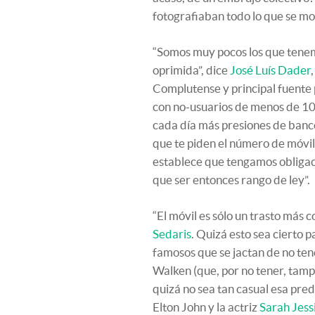
fotografiaban todo lo que se mo
“Somos muy pocos los que tenemos
oprimida”, dice
José Luís Dader
Complutense y principal fuente p
con no-usuarios de menos de 100
cada día más presiones de banco
que te piden el número de móvil 
establece que tengamos obligaci
que ser entonces rango de ley”.
“El móvil es sólo un trasto más 
Sedaris
. Quizá esto sea cierto 
famosos que se jactan de no ten
Walken (que, por no tener, tamp
quizá no sea tan casual esa predi
Elton John y la actriz
Sarah Jess