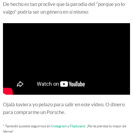
De hecho es tan proclive que la parodia del "porque yo lo
valgo" podría ser un género en sí mismo:
Ojalá tuviera yo pelazo para salir en este video. O dinero
para comprarme un Porsche.
* También puedes seguirnos en
Instagram
y
Flipboard
. ¡No te pierdas lo mejor de
Verne!