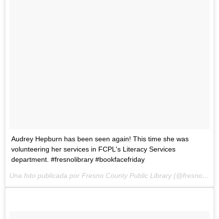
Audrey Hepburn has been seen again! This time she was
volunteering her services in FCPL's Literacy Services
department. #fresnolibrary #bookfacefriday
Una foto publicada por Fresno County Public Library (@fresnolibrary) el