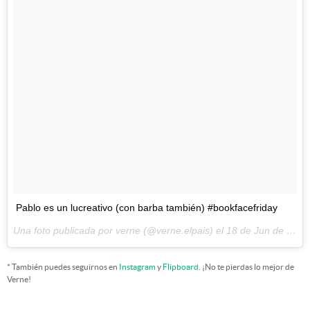
Pablo es un lucreativo (con barba también) #bookfacefriday
Una foto publicada por verne (@verne.elpais) el
18 de Jun de 2015 a la(s) 10:23 PDT
* También puedes seguirnos en
Instagram
y
Flipboard
. ¡No te pierdas lo mejor de
Verne!