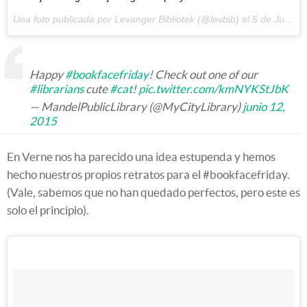
Una foto publicada por Levanger Bibliotek (@levbib) el
5 de Jun de 2015 a la(s) 12:02 PDT
Happy
#bookfacefriday
! Check out one of our
#librarians
cute
#cat
!
pic.twitter.com/kmNYKStJbK
— MandelPublicLibrary (@MyCityLibrary)
junio 12,
2015
En Verne nos ha parecido una idea estupenda y hemos
hecho nuestros propios retratos para el #bookfacefriday.
(Vale, sabemos que no han quedado perfectos, pero este es
solo el principio).