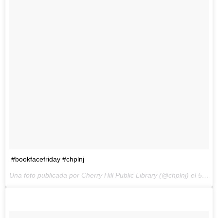
#bookfacefriday #chplnj
Una foto publicada por Cherry Hill Public Library (@chplnj) el
5 de Jun de 2015 a la(s) 4:32 PDT