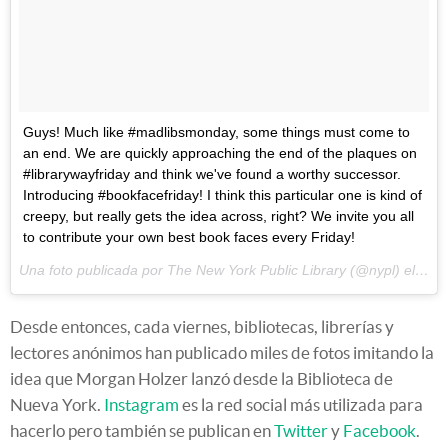
Guys! Much like #madlibsmonday, some things must come to
an end. We are quickly approaching the end of the plaques on
#librarywayfriday and think we've found a worthy successor.
Introducing #bookfacefriday! I think this particular one is kind of
creepy, but really gets the idea across, right? We invite you all
to contribute your own best book faces every Friday!
Una foto publicada por The New York Public Library (@nypl) el
29 d
Desde entonces, cada viernes, bibliotecas, librerías y
lectores anónimos han publicado miles de fotos imitando la
idea que Morgan Holzer lanzó desde la Biblioteca de
Nueva York.
Instagram
es la red social más utilizada para
hacerlo pero también se publican en
Twitter
y
Facebook
.