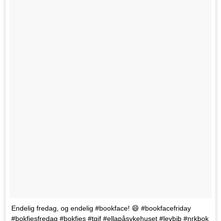
Endelig fredag, og endelig #bookface! 😄 #bookfacefriday
#bokfjesfredag #bokfjes #tgif #ellapåsykehuset #levbib #nrkbok