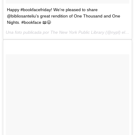
Happy #bookfacefriday! We're pleased to share
@bibliosanteliu's great rendition of One Thousand and One
Nights. #bookface 📖😃
Una foto publicada por The New York Public Library (@nypl) el
5 de