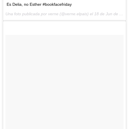
Es Delia, no Esther #bookfacefriday
Una foto publicada por verne (@verne.elpais) el
18 de Jun de 2015 a la(s) 10:34 PDT