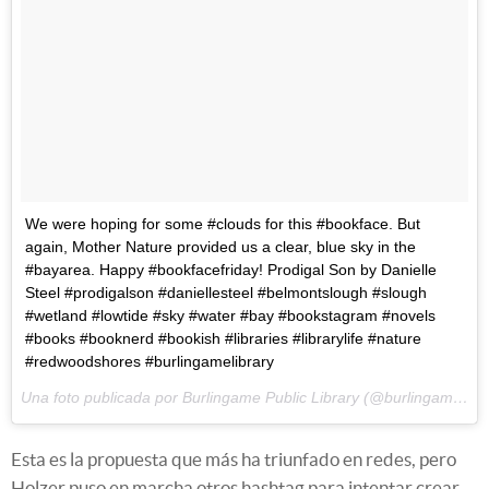
We were hoping for some #clouds for this #bookface. But
again, Mother Nature provided us a clear, blue sky in the
#bayarea. Happy #bookfacefriday! Prodigal Son by Danielle
Steel #prodigalson #daniellesteel #belmontslough #slough
#wetland #lowtide #sky #water #bay #bookstagram #novels
#books #booknerd #bookish #libraries #librarylife #nature
#redwoodshores #burlingamelibrary
Una foto publicada por Burlingame Public Library (@burlingame_library) el
Esta es la propuesta que más ha triunfado en redes, pero
Holzer puso en marcha otros hashtag para intentar crear