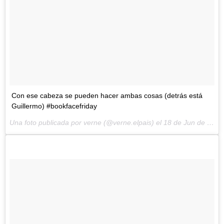
Con ese cabeza se pueden hacer ambas cosas (detrás está
Guillermo) #bookfacefriday
Una foto publicada por verne (@verne.elpais) el
18 de Jun de 2015 a la(s) 11:13 PDT