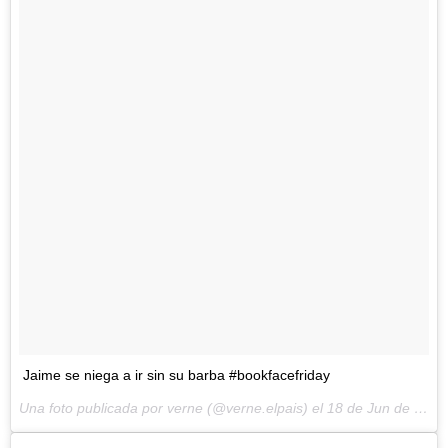
Jaime se niega a ir sin su barba #bookfacefriday
Una foto publicada por verne (@verne.elpais) el
18 de Jun de 2015 a la(s) 10:21 PDT