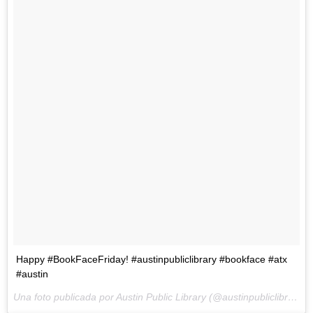
Happy #BookFaceFriday! #austinpubliclibrary #bookface #atx
#austin
Una foto publicada por Austin Public Library (@austinpubliclibrary) el