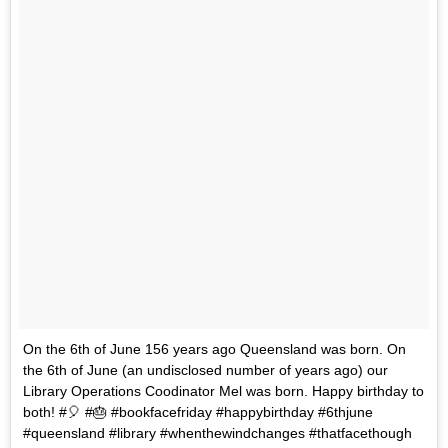
On the 6th of June 156 years ago Queensland was born. On
the 6th of June (an undisclosed number of years ago) our
Library Operations Coodinator Mel was born. Happy birthday to
both! #🎈 #🎂 #bookfacefriday #happybirthday #6thjune
#queensland #library #whenthewindchanges #thatfacethough