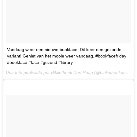
Vandaag weer een nieuwe bookface. Dit keer een gezonde
variant! Geniet van het mooie weer vandaag. #bookfacefriday
#bookface #face #gezond #library
Una foto publicada por Bibliotheek Den Haag (@bibliotheekdenhaag) el