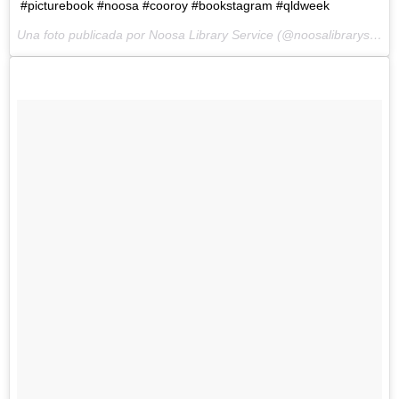
#picturebook #noosa #cooroy #bookstagram #qldweek
Una foto publicada por Noosa Library Service (@noosalibraryservice) el