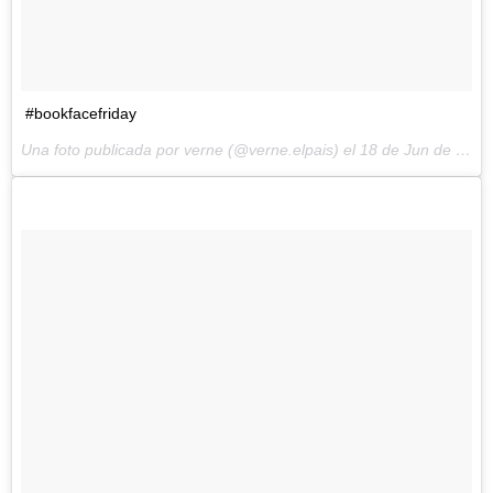
#bookfacefriday
Una foto publicada por verne (@verne.elpais) el
18 de Jun de 2015 a la(s) 11:15 PDT