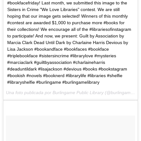
#bookfacefriday! Last month, we submitted this image to the
Sisters in Crime "We Love Libraries" contest. We are still
hoping that our image gets selected! Winners of this monthly
#contest are awarded $1,000 to purchase more #books for
their collections! We encourage all of the #librariesofinstagram
to participate! And now, we present: Guilt by Association by
Marcia Clark Dead Until Dark by Charlaine Harris Devious by
Lisa Jackson #bookandface #bookfaces #bookface
#triplebookface #sistersincrime #librarylove #mysteries
#marciaclark #guiltbyassociation #charlaineharris
#deaduntildark #lisajackson #devious #books #bookstagram
#bookish #novels #booknerd #librarylife #libraries #shelfie
#libraryshelfie #burlingame #burlingamelibrary
Una foto publicada por Burlingame Public Library (@burlingame_library) el