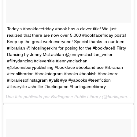
Today's #bookfacefriday #book has a clever title! We just
realized that there are now over 5,000 #bookfacefriday posts!
Keep up the great work everyone! Special thanks to our teen
#librarian @infoslingerkim for posing for the #bookface!! Flirty
Dancing by Jenny McLachlan @jennymclachlan_writer
#flirtydancing #clevertitle #jennymclachan
@bloomsburypublishing #bookface #bookandface #librarian
#teenlibrarian #bookstagram #books #bookish #booknerd
#librariesofinstagram #yalit #ya #yabooks #teenfiction
#librarylife #shelfie #burlingame #burlingamelibrary
Una foto publicada por Burlingame Public Library (@burlingame_library) el