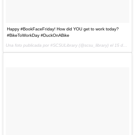
Happy #BookFaceFriday! How did YOU get to work today?
#BikeToWorkDay #DuckOnABike
Una foto publicada por #SCSULibrary (@scsu_library) el
15 de May de 2015 a la(s) 6:46 PDT