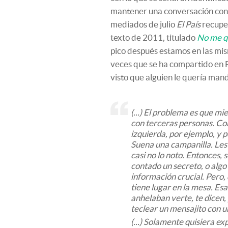
mantener una conversación con 
mediados de julio
El País
recuper
texto de 2011, titulado
No me q
pico después estamos en las mi
veces que se ha compartido en 
visto que alguien le quería mand
(...) El problema es que m
con terceras personas. Con
izquierda, por ejemplo, y po
Suena una campanilla. Les
casi no lo noto. Entonces, 
contado un secreto, o algo 
información crucial. Pero,
tiene lugar en la mesa. Es
anhelaban verte, te dicen
teclear un mensajito con u
(...) Solamente quisiera e