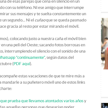
na de esas parejas que cena en silencio en un
do con su teléfono. Ni ese amigo que interrumpe
mirar sus mensajes y te suelta constantemente un
 un segundo... Ni el
cuñao
que se queda pasmado
ce gracia al resto por estar mirando el móvil.
amos), colocando justo a nuestra caña el móvil bien
er en una peli del Oeste; sacando fotos borrosas en
to, interrumpiendo el silencio con el sonido de una
Whatsapp "continuamente"
, según datos del
ctubre (
PDF aquí
).
e acompañe estas vacaciones de que te mire más a
a mandarle a su puñetero móvil uno de estos links
ucharte:
 que prueba que llevamos atontados varios años
y
cadas aquellas personas que desearían poder