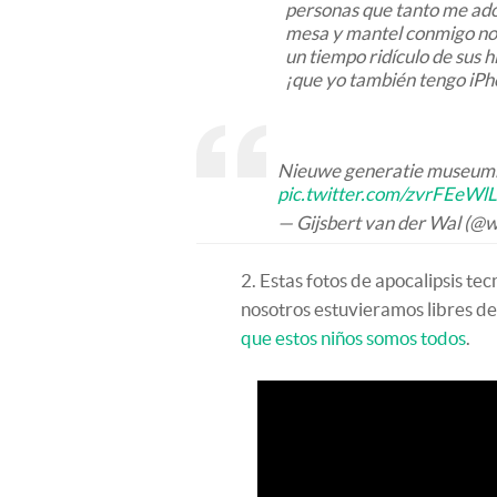
personas que tanto me ado
mesa y mantel conmigo no 
un tiempo ridículo de sus 
¡que yo también tengo iPho
Nieuwe generatie museumb
pic.twitter.com/zvrFEeWlL
— Gijsbert van der Wal (@
2. Estas fotos de apocalipsis te
nosotros estuvieramos libres de
que estos niños somos todos
.