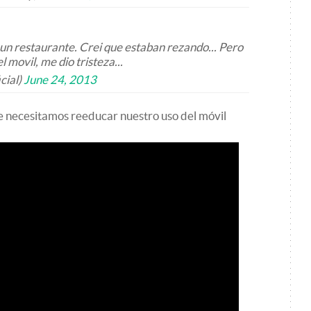
un restaurante. Crei que estaban rezando... Pero
 movil, me dio tristeza...
cial)
June 24, 2013
ue necesitamos reeducar nuestro uso del móvil