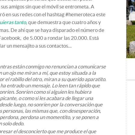
sus amigos sin que el móvil se entrometa. A
ó en sus redes con el hashtag #hemeroteca este
uieras tanto
, que demuestra que cuatro años y
smas. De ahí que se haya disparado el número de
Facebook, de 5.000 a rondar las 20.000. Está
ar un mensajito a sus contactos...
ientras están conmigo no renuncian a comunicarse
 un ojo me miran a mí, que estoy situada a la
r el rabillo del otro, miran a su querido aparatito.
 ha entrado un mensaje. Lo leen tan rápido que
sonríen. Sonríen como si alguien les hubiera
picante, o como si les acabara de llegar una
 desde luego, no sonríen por la conversación que
as personas, las mismas que, con desesperación,
, perdona, perdona un momentito, y se ponen a
n solo dedo.
xpresar el desconcierto que me produce el que