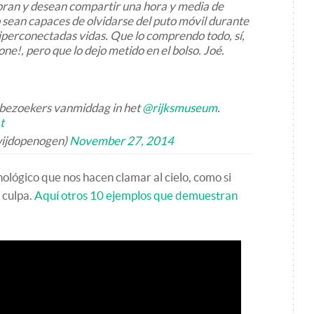
ran y desean compartir una hora y media de
sean capaces de olvidarse del puto móvil durante
hiperconectadas vidas. Que lo comprendo todo, sí,
ne!, pero que lo dejo metido en el bolso. Joé.
ezoekers vanmiddag in het
@rijksmuseum
.
t
wijdopenogen)
November 27, 2014
cnológico que nos hacen clamar al cielo, como si
 culpa.
Aquí otros 10 ejemplos que demuestran