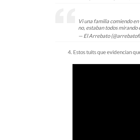
Vi una familia comiendo en 
no, estaban todos mirando el
— El Arrebato (@arrebatofi
4. Estos tuits que evidencian q