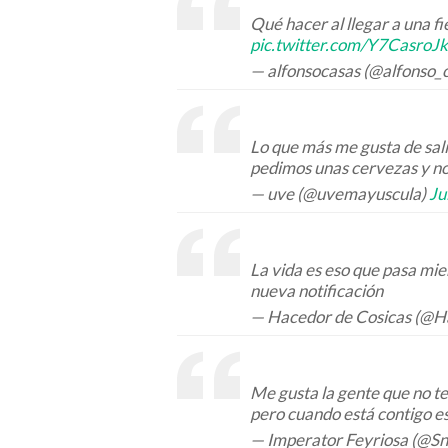
Qué hacer al llegar a una fi
pic.twitter.com/Y7CasroJ
— alfonsocasas (@alfonso_
Lo que más me gusta de sal
pedimos unas cervezas y no
— uve (@uvemayuscula)
Ju
La vida es eso que pasa mien
nueva notificación
— Hacedor de Cosicas (@
Me gusta la gente que no te
pero cuando está contigo es
— Imperator Feyriosa (@S