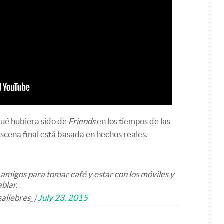
qué hubiera sido de
Friends
en los tiempos de las
escena final está basada en hechos reales.
migos para tomar café y estar con los móviles y
ablar.
aliebres_)
July 23, 2015