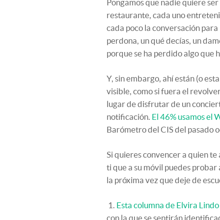
Pongamos que nadie quiere ser u
restaurante, cada uno entreteni
cada poco la conversación para 
perdona, un qué decías, un dame
porque se ha perdido algo que ha
Y, sin embargo, ahí están (o est
visible, como si fuera el revolv
lugar de disfrutar de un concier
notificación.
El 46% usamos el 
Barómetro del CIS del pasado o
Si quieres convencer a quien t
ti que a su móvil puedes probar 
la próxima vez que deje de esc
1.
Esta columna de Elvira Lindo
con la que se sentirán identifi