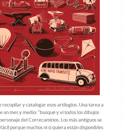
 recopilar y catalogar esos artilugios. Una tarea a
e un mes y medio: “busqué y vi todos los dibujos
 personaje del Correcaminos. Los más antiguos se
fácil porque muchos ni si quiera están disponibles