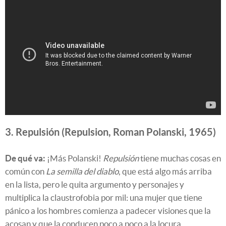
3. Repulsión (Repulsion, Roman Polanski, 1965)
De qué va:
¡Más Polanski!
Repulsión
tiene muchas cosas en
común con
La semilla del diablo
, que está algo más arriba
en la lista, pero le quita argumento y personajes y
multiplica la claustrofobia por mil: una mujer que tiene
pánico a los hombres comienza a padecer visiones que la
acosan y que la conducen poco a poco a la locura.