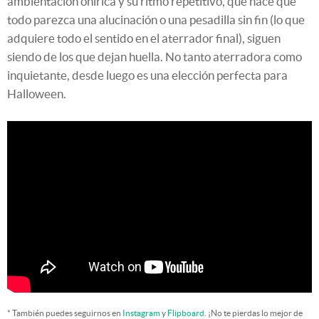
ambientacion onírica y su ritmo repetitivo, que hace que
todo parezca una alucinación o una pesadilla sin fin (lo que
adquiere todo el sentido en el aterrador final), siguen
siendo de los que dejan huella. No tanto aterradora como
inquietante, desde luego es una elección perfecta para
Halloween.
* También puedes seguirnos en
Instagram
y
Flipboard
. ¡No te pierdas lo mejor de