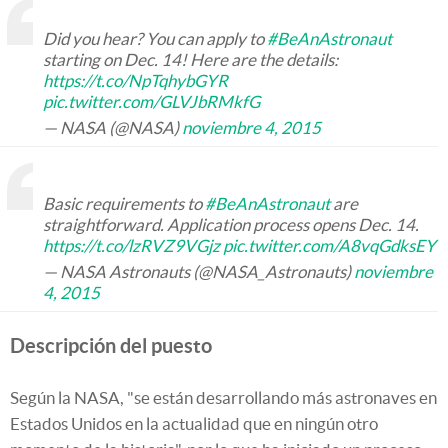
Did you hear? You can apply to
#BeAnAstronaut
starting on Dec. 14! Here are the details:
https://t.co/NpTqhybGYR
pic.twitter.com/GLVJbRMkfG
— NASA (@NASA)
noviembre 4, 2015
Basic requirements to
#BeAnAstronaut
are
straightforward. Application process opens Dec. 14.
https://t.co/lzRVZ9VGjz
pic.twitter.com/A8vqGdksEY
— NASA Astronauts (@NASA_Astronauts)
noviembre
4, 2015
Descripción del puesto
Según la NASA, "se están desarrollando más astronaves en
Estados Unidos en la actualidad que en ningún otro