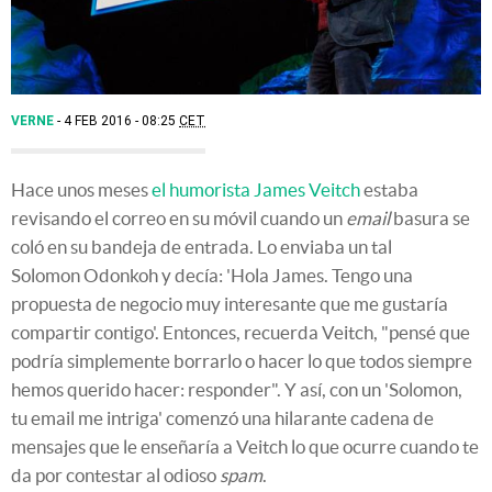
VERNE
4 FEB 2016 - 08:25
CET
Hace unos meses
el humorista James Veitch
estaba
revisando el correo en su móvil cuando un
email
basura se
coló en su bandeja de entrada. Lo enviaba un tal
Solomon Odonkoh y decía: 'Hola James. Tengo una
propuesta de negocio muy interesante que me gustaría
compartir contigo'. Entonces, recuerda Veitch, "pensé que
podría simplemente borrarlo o hacer lo que todos siempre
hemos querido hacer: responder". Y así, con un 'Solomon,
tu email me intriga' comenzó una hilarante cadena de
mensajes que le enseñaría a Veitch lo que ocurre cuando te
da por contestar al odioso
spam
.