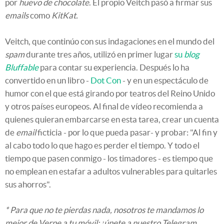
por
huevo de chocolate
. El propio Veitch pasó a firmar sus
emails
como
KitKat.
Veitch, que continúo con sus indagaciones en el mundo del
spam
durante tres años, utilizó en primer lugar
su
blog
Bluffable
para contar su experiencia. Después lo ha
convertido en un libro -
Dot Con
- y en un espectáculo de
humor con el que está girando por teatros del Reino Unido
y otros países europeos. Al final de vídeo recomienda a
quienes quieran embarcarse en esta tarea, crear un cuenta
de
email
ficticia - por lo que pueda pasar- y probar: "Al fin y
al cabo todo lo que hago es perder el tiempo. Y todo el
tiempo que pasen conmigo - los timadores - es tiempo que
no emplean en estafar a adultos vulnerables para quitarles
sus ahorros".
* Para que no te pierdas nada, nosotros te mandamos lo
mejor de Verne a tu móvil: ¡únete a nuestro Telegram