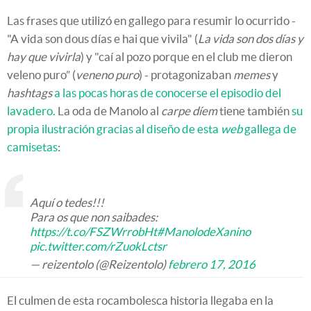
Las frases que utilizó en gallego para resumir lo ocurrido -
"A vida son dous días e hai que vivila" (
La vida son dos días y
hay que vivirla
) y "caí al pozo porque en el club me dieron
veleno puro” (
veneno puro
) - protagonizaban
memes
y
hashtags
a las pocas horas de conocerse el episodio del
lavadero.
La oda de Manolo al
carpe díem
tiene también
su
propia ilustración gracias al diseño de esta
web
gallega de
camisetas
:
Aquí o tedes!!!
Para os que non saibades:
https://t.co/FSZWrrobHt
#ManolodeXanino
pic.twitter.com/rZuokLctsr
— reizentolo (@Reizentolo)
febrero 17, 2016
El culmen de esta rocambolesca historia llegaba en la