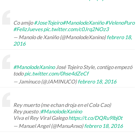
Co amijo
#JoseTojeiro
#ManolodeXaniño
#VelenoPuro
#FelizJueves
pic.twitter.com/c0Jrq2NOz3
— Manolo de Xaniño (@ManolodeXanino)
febrero 18,
2016
#ManolodeXanino
José Tojeiro Style, contigo empezó
todo
pic.twitter.com/0hse4dZeCf
— Jaminuco (@JAMINUCO)
febrero 18, 2016
Rey muerto (me echan droja en el Cola Cao)
Rey puesto :
#ManolodeXanino
Viva el Rey Viral Galego
https://t.co/DQRu9lbj0t
— Manuel Angel (@ManuAnxo)
febrero 18, 2016