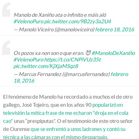
Manolo de Xaniño ata o infinito e máis aló
#VelenoPuro
pic.twitter.com/9B2zy3a2U4
— Manolo Viceiro (@manoloviceiro)
febrero 18, 2016
Os pozos xa non son o que eran. 😈
#ManoloDeXaniño
#VelenoPuro
https://t.co/CNPiVUz35t
pic.twitter.com/KjXjaMSqz8
— Marcus Fernandez (@marcusfernandez)
febrero
18, 2016
El fenómeno de Manolo ha recordado a muchos el de otro
gallego, José Tojeiro, que en los años 90
popularizó en
televisión la mítica frase de me echaron "droja en el cola
cao"
unas “prespiputas”. O el testimonio de este otro señor
de Ourense
que se enfrentó a unos ladrones y contó su
técnica a las cámaras con el mismo desparpajo.