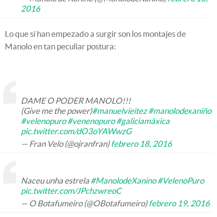
2016
Lo que sí han empezado a surgir son los montajes de
Manolo en tan peculiar postura:
DAME O PODER MANOLO!!!
(Give me the power)
#manuelvieitez
#manolodexaniño
#velenopuro
#venenopuro
#galiciamáxica
pic.twitter.com/dO3oYAWwzG
— Fran Velo (@ojranfran)
febrero 18, 2016
Naceu unha estrela
#ManolodeXanino
#VelenoPuro
pic.twitter.com/JPchzwreoC
— O Botafumeiro (@OBotafumeiro)
febrero 19, 2016