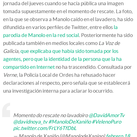
jornada del jueves cuando se hacía pública una imagen
tomada supuestamente en el momento de rescate. La foto,
en la que se observa a Manolo caído en el lavadero, ha sido
difundida en varios perfiles de Twitter, entre ellos
la
parodia de Manolo en la red social
. Posteriormente ha sido
publicada también en medios locales como
La Voz de
Galicia
,
que explicaba que había sido tomada por los
agentes, pero que la identidad de la persona que la ha
compartido en Internet
no ha trascendido. Consultada por
Verne
, la Policía Local de Ordes ha rehusado hacer
declaraciones al respecto, pero señala que se establecerá
una investigación interna para aclarar lo ocurrido.
Momento do rescate no lavadoiro
@DavidAmorTv
@davidnoya_tv
#ManoloDeXaniño
#VelenoPuro
pic.twitter.com/FrLY6TfDbL
— Manolo de Xaniño (@ManolodeXanino)
febrero 18,