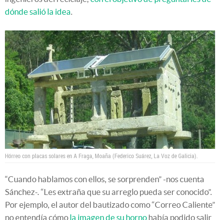
dónde salió la idea
.
Hórreo con placas solares en A Fraga, Moaña (Federico Suárez, La Voz de Galicia).
“Cuando hablamos con ellos, se sorprenden” -nos cuenta
Sánchez-. “Les extraña que su arreglo pueda ser conocido”.
Por ejemplo, el autor del bautizado como “Correo Caliente”
no entendía cómo
la imagen de su horno
había podido salir