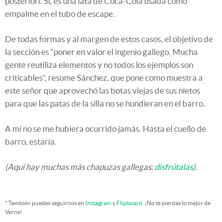
posteriori. Sí, es una lata de Coca-Cola usada como
empalme en el tubo de escape.
De todas formas y al margen de estos casos, el objetivo de
la sección es “poner en valor el ingenio gallego. Mucha
gente reutiliza elementos y no todos los ejemplos son
criticables”, resume Sánchez, que pone como muestra a
este señor que aprovechó las botas viejas de sus nietos
para que las patas de la silla no se hundieran en el barro.
A mí no se me hubiera ocurrido jamás. Hasta el cuello de
barro, estaría.
(Aquí hay muchas más chapuzas gallegas:
disfrútalas
).
* También puedes seguirnos en
Instagram
y
Flipboard
. ¡No te pierdas lo mejor de
Verne!