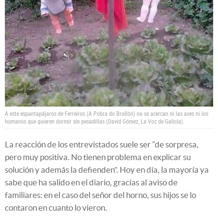
A este espantapájaros de Ferreiros (A Pobra do Brollón) no se acercan ni las aves ni los
humanos que quieren dormir sin pesadillas (David Gómez, La Voz de Galicia).
La reacción de los entrevistados suele ser “de sorpresa,
pero muy positiva. No tienen problema en explicar su
solución y además la defienden”. Hoy en día, la mayoría ya
sabe que ha salido en el diario, gracias al aviso de
familiares: en el caso del señor del horno, sus hijos se lo
contaron en cuanto lo vieron.