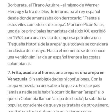
Borburata, el Tirano Aguirre –el mismo de Werner
Herzog y la Ira de Dios- le informaba al rey español
desde donde amenazaba con derrocarlo: “Frente a
estos viles comedores de arepa”. Mariano Picón Salas,
uno de los principales humanistas del siglo XX, escribió
en 1953 para una revista de empresa petrolera una
“Pequeña historia de la arepa” que todavía se considera
un clásico del ensayo. Hasta el momento se desconoce
una versión similar de un español frente a las costas
colombianas.
Frita, asada o al horno, una arepa es una arepa en
Venezuela.
Sin ambigüedades ni confusiones. Con la
arepa venezolana uno sabe a lo que va. En este país
jamás a nadie se le habría ocurrido llamar “arepa” a lo
que en Colombia llaman “arepa de choclo”; la sabiduría
popular, consciente de que ya se trataba de otro género,
bautizó esa torta dulzona de maíz tierno como