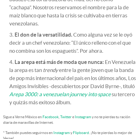
“cachapa”. Nosotros reservamos el nombre para la de
maíz blanco que hasta la crisis se cultivaba en tierras
venezolanas.
El don de la versatilidad.
Como alguna vez se le oyó
decir a un chef venezolano: “El único relleno con el que
no combina son los espaguetis”. Por ahora.
La arepa está más de moda que nunca:
En Venezuela
la arepa es tan
trendy
entre la gente joven que la banda
de pop más internacional del país en los últimos años, Los
Amigos Invisibles -descubiertos por David Byrne-, tituló
Arepa 3000: a venezuelan journey into space
su tercero
y quizás más exitoso álbum.
Sigue a Verne México en
Facebook
,
Twitter
e
Instagram
y no te pierdas tu ración
diaria de maravillas de Internet.
* También puedes seguirnos en
Instagram
y
Flipboard
. ¡No te pierdas lo mejor de
Verne!