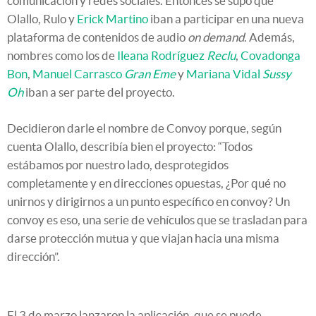
comunicación y redes sociales. Entonces se supo que
Olallo, Rulo y
Erick Martino
iban a participar en una nueva
plataforma de contenidos de audio
on demand
. Además,
nombres como los de
Ileana Rodríguez
Reclu
,
Covadonga
Bon
,
Manuel Carrasco
Gran Eme
y
Mariana Vidal
Sussy
Oh
iban a ser parte del proyecto.
Decidieron darle el nombre de Convoy porque, según
cuenta Olallo, describía bien el proyecto: “Todos
estábamos por nuestro lado, desprotegidos
completamente y en direcciones opuestas, ¿Por qué no
unirnos y dirigirnos a un punto específico en convoy? Un
convoy es eso, una serie de vehículos que se trasladan para
darse protección mutua y que viajan hacia una misma
dirección”.
El 3 de marzo lanzaron la aplicación, que se puede