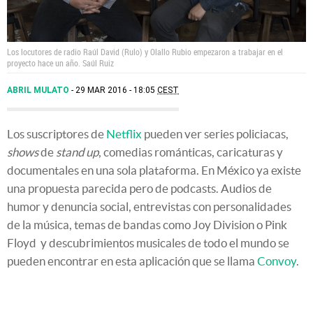
Los locutores de radio Raúl David (Rulo) y Olallo Rubio empezaron a trabajar en el
proyecto hace un año.
Saúl Ruiz
ABRIL MULATO
29 MAR 2016 - 18:05
CEST
Los suscriptores de
Netflix
pueden ver series policiacas,
shows
de
stand up
, comedias románticas, caricaturas y
documentales en una sola plataforma. En México ya existe
una propuesta parecida pero de podcasts. Audios de
humor y denuncia social, entrevistas con personalidades
de la música, temas de bandas como Joy Division o Pink
Floyd y descubrimientos musicales de todo el mundo se
pueden encontrar en esta aplicación que se llama
Convoy
.