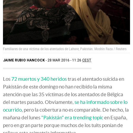
Familiares de una víctima de los atentados de Lahore, Pakistán.
Moshin Raza / Reuters
JAIME RUBIO HANCOCK
28 MAR 2016 - 11:26
CEST
Los
72 muertos y 340 heridos
tras el atentado suicida en
Pakistán de este domingo no han recibido la misma
atención que las 35 víctimas de los atentados de Bélgica
del martes pasado. Obviamente,
se ha informado sobre lo
ocurrido
, pero la cobertura no es comparable. De hecho, la
mañana del lunes
"Pakistán" era trending topic
en España,
pero en gran parte porque muchos de los tuits ponían de
relieve esta asimetría informativa.