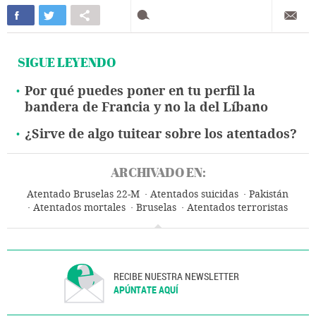
SIGUE LEYENDO
Por qué puedes poner en tu perfil la
bandera de Francia y no la del Líbano
¿Sirve de algo tuitear sobre los atentados?
ARCHIVADO EN:
Atentado Bruselas 22-M
Atentados suicidas
Pakistán
Atentados mortales
Bruselas
Atentados terroristas
Bélgica
Terrorismo islamista
Asia meridional
Yihadismo
Europa occidental
Asia
Europa
Terrorismo
Oriente próximo
RECIBE NUESTRA NEWSLETTER
APÚNTATE AQUÍ