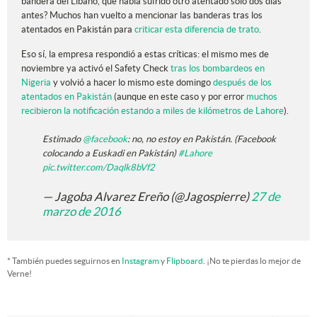
bandera del Líbano, que había sufrido otro atentado solo dos días
antes? Muchos han vuelto a mencionar las banderas tras los
atentados en Pakistán para
criticar esta diferencia de trato
.
Eso sí, la empresa respondió a estas críticas: el mismo mes de
noviembre ya activó el Safety Check
tras los bombardeos en
Nigeria
y volvió a hacer lo mismo este domingo
después de los
atentados en Pakistán
(aunque en este caso y por error
muchos
recibieron la notificación estando a miles de kilómetros de Lahore
).
Estimado
@facebook
: no, no estoy en Pakistán. (Facebook
colocando a Euskadi en Pakistán)
#Lahore
pic.twitter.com/Daqlk8bVf2
— Jagoba Alvarez Ereño (@Jagospierre)
27 de
marzo de 2016
* También puedes seguirnos en
Instagram
y
Flipboard
. ¡No te pierdas lo mejor de
Verne!