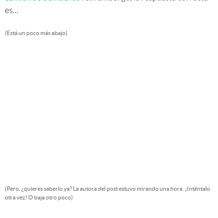
es...
(Está un poco más abajo)
(Pero, ¿quieres saberlo ya? La autora del post estuvo mirando una hora. ¡Inténtalo
otra vez! O baja otro poco)