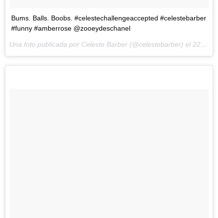
Bums. Balls. Boobs. #celestechallengeaccepted #celestebarber
#funny #amberrose @zooeydeschanel
Una foto publicada por Celeste Barber (@celestebarber) el
22 de Mar de 2016 a la(s) 11:10 PDT