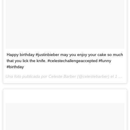
Happy birthday #justinbieber may you enjoy your cake so much
that you lick the knife. #celestechallengeaccepted #funny
#birthday
Una foto publicada por Celeste Barber (@celestebarber) el
1 de Mar de 2016 a la(s) 11:34 PST