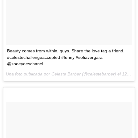
Beauty comes from within, guys. Share the love tag a friend.
#celestechallengeaccepted #funny #sofiavergara
@zooeydeschanel
Una foto publicada por Celeste Barber (@celestebarber) el
12 de Mar de 2016 a la(s) 2:17 PST