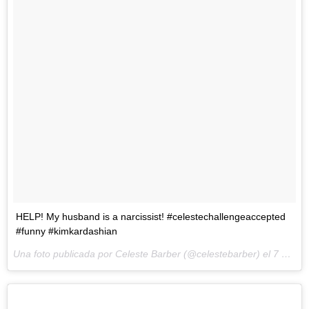
HELP! My husband is a narcissist! #celestechallengeaccepted
#funny #kimkardashian
Una foto publicada por Celeste Barber (@celestebarber) el
7 de Mar de 2016 a la(s) 12:40 PST