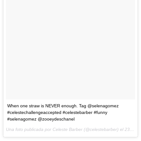
When one straw is NEVER enough. Tag @selenagomez
#celestechallengeaccepted #celestebarber #funny
#selenagomez @zooeydeschanel
Una foto publicada por Celeste Barber (@celestebarber) el
23 de Mar de 2016 a la(s) 12:44 PDT