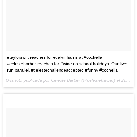
#taylorswift reaches for #calvinharris at #cochella
#celestebarber reaches for #wine on school holidays. Our lives
run parallel. #celestechallengeaccepted #funny #cochella
Una foto publicada por Celeste Barber (@celestebarber) el
21 de Abr de 2016 a la(s) 1:59 PDT