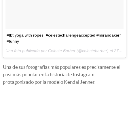
#tbt yoga with ropes. #celestechallengeaccepted #mirandakerr
#funny
Una foto publicada por Celeste Barber (@celestebarber) el
27 de Ene de 2016 a la(s) 1:56 PST
Una de sus fotografías más populares es precisamente el
post más popular en la historia de Instagram,
protagonizado por la modelo Kendal Jenner.