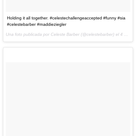
Holding it all together. #celestechallengeaccepted #funny #sia
#celestebarber #maddieziegler
Una foto publicada por Celeste Barber (@celestebarber) el
4 de Abr de 2016 a la(s) 1:15 PDT