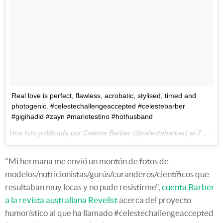
Real love is perfect, flawless, acrobatic, stylised, timed and
photogenic. #celestechallengeaccepted #celestebarber
#gigihadid #zayn #mariotestino #hothusband
Una foto publicada por Celeste Barber (@celestebarber) el
7 de Abr de 2016 a la(s) 12:17 PDT
"Mi hermana me envió un montón de fotos de
modelos/nutricionistas/gurús/curanderos/científicos que
resultaban muy locas y no pude resistirme",
cuenta Barber
a la revista australiana Revelist
acerca del proyecto
humorístico al que ha llamado
#
celestechallengeaccepted