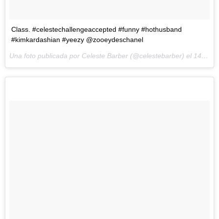
Class. #celestechallengeaccepted #funny #hothusband
#kimkardashian #yeezy @zooeydeschanel
Una foto publicada por Celeste Barber (@celestebarber) el
14 de Mar de 2016 a la(s) 3:34 PDT