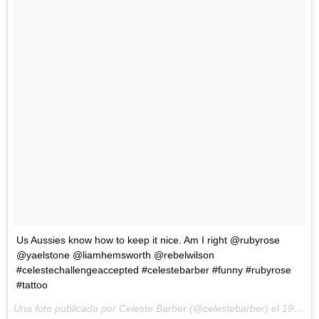
Us Aussies know how to keep it nice. Am I right @rubyrose
@yaelstone @liamhemsworth @rebelwilson
#celestechallengeaccepted #celestebarber #funny #rubyrose
#tattoo
Una foto publicada por Celeste Barber (@celestebarber) el
19 de Abr de 2016 a la(s) 2:09 PDT