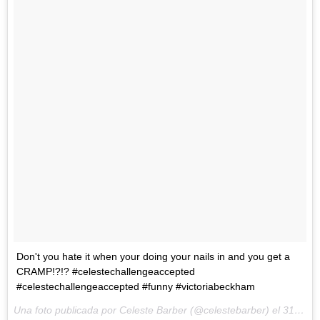
Don't you hate it when your doing your nails in and you get a
CRAMP!?!? #celestechallengeaccepted
#celestechallengeaccepted #funny #victoriabeckham
Una foto publicada por Celeste Barber (@celestebarber) el
31 de Mar de 2016 a la(s) 2:32 PDT