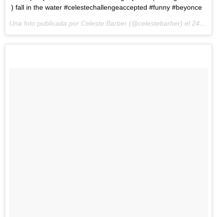
) fall in the water #celestechallengeaccepted #funny #beyonce
Una foto publicada por Celeste Barber (@celestebarber) el
24 de Feb de 2016 a la(s) 1:11 PST