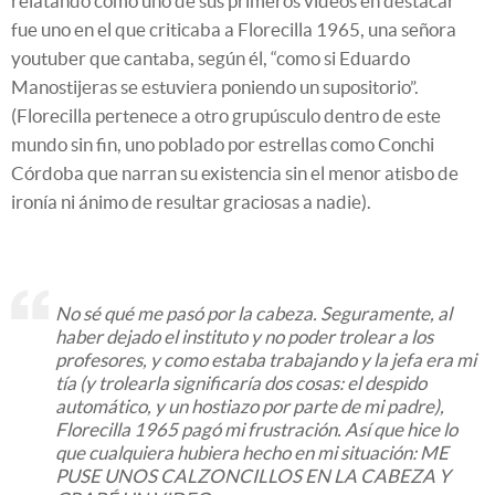
relatando cómo uno de sus primeros vídeos en destacar
fue uno en el que criticaba a Florecilla 1965, una señora
youtuber que cantaba, según él, “como si Eduardo
Manostijeras se estuviera poniendo un supositorio”.
(Florecilla pertenece a otro grupúsculo dentro de este
mundo sin fin, uno poblado por estrellas como Conchi
Córdoba que narran su existencia sin el menor atisbo de
ironía ni ánimo de resultar graciosas a nadie).
No sé qué me pasó por la cabeza. Seguramente, al
haber dejado el instituto y no poder trolear a los
profesores, y como estaba trabajando y la jefa era mi
tía (y trolearla significaría dos cosas: el despido
automático, y un hostiazo por parte de mi padre),
Florecilla 1965 pagó mi frustración. Así que hice lo
que cualquiera hubiera hecho en mi situación: ME
PUSE UNOS CALZONCILLOS EN LA CABEZA Y