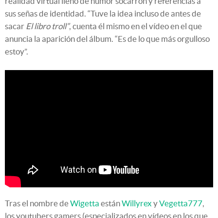
realidad virtual lleno de humor socarrón y referencias a
sus señas de identidad. “Tuve la idea incluso de antes de
sacar
El libro troll”
, cuenta él mismo en el vídeo en el que
anuncia la aparición del álbum. “Es de lo que más orgulloso
estoy”.
Tras el nombre de
Wigetta
están
Willyrex
y
Vegetta777
,
los youtubers gamers (especializados en vídeos en los que