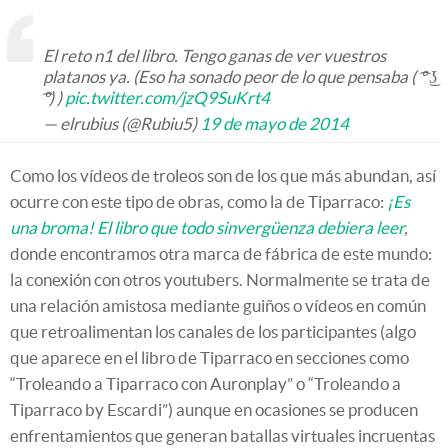
El reto n1 del libro. Tengo ganas de ver vuestros
platanos ya. (Eso ha sonado peor de lo que pensaba ( ͡º ͜ʖ
͡º) )
pic.twitter.com/jzQ9SuKrt4
— elrubius (@Rubiu5)
19 de mayo de 2014
Como los vídeos de troleos son de los que más abundan, así
ocurre con este tipo de obras, como la de Tiparraco:
¡Es
una broma! El libro que todo sinvergüenza debiera leer
,
donde encontramos otra marca de fábrica de este mundo:
la conexión con otros youtubers. Normalmente se trata de
una relación amistosa mediante guiños o vídeos en común
que retroalimentan los canales de los participantes (algo
que aparece en el libro de Tiparraco en secciones como
“Troleando a Tiparraco con Auronplay” o “Troleando a
Tiparraco by Escardi”) aunque en ocasiones se producen
enfrentamientos que generan batallas virtuales incruentas