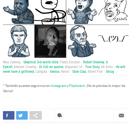
Mao Zedong -
Skeptical 3rd-world child
, Pablo Escobar -
Robert Downey Jr
Eyeroll
, Aleister Crowley -
Dr.Evil air quotes
, Alejandro VI -
True Story
, Idi Amin -
He will
never have a girlfriend
, Calígula -
Genius
, Nerón -
Slow Clap
, Albert Fish -
Shrug
* También puedes seguirnos en
Instagram
y
Flipboard
. ¡No te pierdas lo mejor de
Verne!