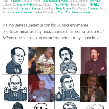
Tesla -
Facepalm
, Virginia Woolf -
Condescending Wonka
, Charles Chaplin -
Okay guy
,
Malcolm X -
Mother of God
, Dante Alighieri -
"Y U NO" Guy
, Edvard Munch -
"El Grito"
,
George Orwell -
I'm watching you
, Bruce Lee -
Brent Rambo
, Mark Twain -
Staredad
, Franz
Kafka -
Cuteness overload
, Frederick Douglass -
You... What have you done?
.
Y si no tienes suficiente con los 50 stickers-meme
predeterminados, hay unos cuantos más, como los de
Evil
Minds
, que recrean otros tantos memes muy conocidos: