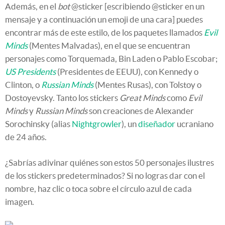
Además, en el
bot
@sticker [escribiendo @sticker en un
mensaje y a continuación un emoji de una cara] puedes
encontrar más de este estilo, de los paquetes llamados
Evil
Minds
(Mentes Malvadas), en el que se encuentran
personajes como Torquemada, Bin Laden o Pablo Escobar;
US Presidents
(Presidentes de EEUU), con Kennedy o
Clinton, o
Russian Minds
(Mentes Rusas), con Tolstoy o
Dostoyevsky. Tanto los stickers
Great Minds
como
Evil
Minds
y
Russian Minds
son creaciones de Alexander
Sorochinsky (alias
Nightgrowler
), un
diseñador
ucraniano
de 24 años.
¿Sabrías adivinar quiénes son estos 50 personajes ilustres
de los stickers predeterminados? Si no logras dar con el
nombre, haz clic o toca sobre el círculo azul de cada
imagen.