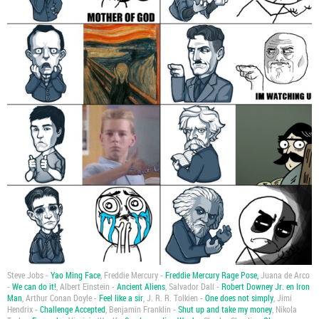
Steve Jobs -
Yao Ming Face
, Freddie Mercury -
Freddie Mercury Rage Pose,
Juana de Arco
-
We can do it!
, Albert Einstein -
Ancient Aliens
, Salvador Dalí -
Robert Downey Jr. en Iron
Man
, Arthur Conan Doyle -
Feel like a sir
, J. R. R. Tolkien -
One does not simply
, Jimi
Hendrix -
Challenge Accepted
, Benjamin Franklin -
Shut up and take my money
, Nikola