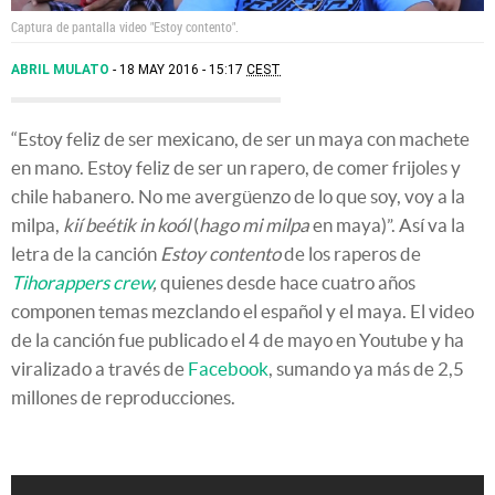
Captura de pantalla video "Estoy contento".
ABRIL MULATO
18 MAY 2016 - 15:17
CEST
“Estoy feliz de ser mexicano, de ser un maya con machete
en mano. Estoy feliz de ser un rapero, de comer frijoles y
chile habanero. No me avergüenzo de lo que soy, voy a la
milpa,
kií beétik in koól
(
hago mi milpa
en maya)”. Así va la
letra de la canción
Estoy contento
de los raperos de
Tihorappers crew
,
quienes desde hace cuatro años
componen temas mezclando el español y el maya. El video
de la canción fue publicado el 4 de mayo en Youtube y ha
viralizado a través de
Facebook
, sumando ya más de 2,5
millones de reproducciones.