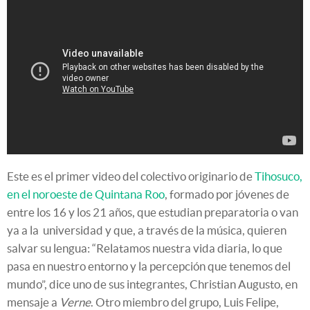
Este es el primer video del colectivo originario de
Tihosuco,
en el noroeste de Quintana Roo
, formado por jóvenes de
entre los 16 y los 21 años, que estudian preparatoria o van
ya a la universidad y que, a través de la música, quieren
salvar su lengua: “Relatamos nuestra vida diaria, lo que
pasa en nuestro entorno y la percepción que tenemos del
mundo”, dice uno de sus integrantes, Christian Augusto, en
mensaje a
Verne
. Otro miembro del grupo, Luis Felipe,