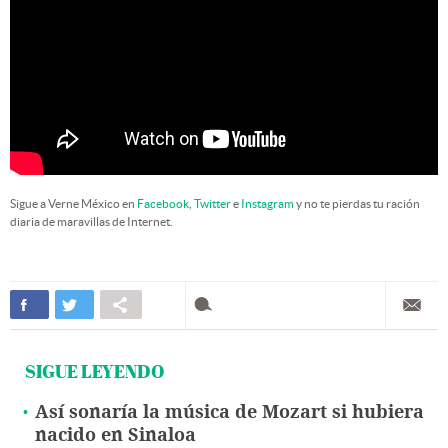
Sigue a Verne México en
Facebook
,
Twitter
e
Instagram
y no te pierdas tu ración
diaria de maravillas de Internet.
SIGUE LEYENDO
Así sonaría la música de Mozart si hubiera
nacido en Sinaloa