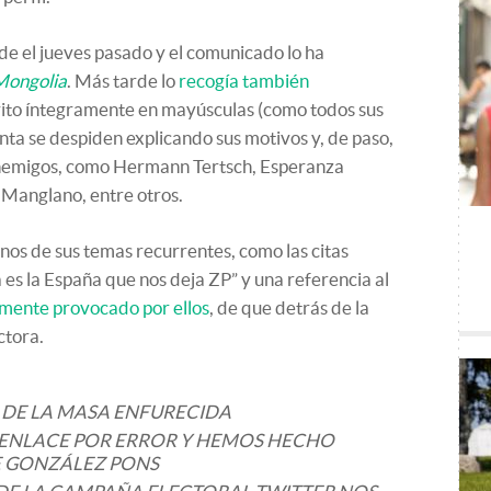
de el jueves pasado y el comunicado lo ha
Mongolia
. Más tarde lo
recogía también
crito íntegramente en mayúsculas (como todos sus
uenta se despiden explicando sus motivos y, de paso,
enemigos, como Hermann Tertsch, Esperanza
l Manglano, entre otros.
os de sus temas recurrentes, como las citas
ta es la España que nos deja ZP” y una referencia al
mente provocado por ellos
, de que detrás de la
ctora.
DE LA MASA ENFURECIDA
ENLACE POR ERROR Y HEMOS HECHO
DE GONZÁLEZ PONS