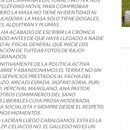
DE LA CAMPAÑA ELECTORAL TWITTER NOS
 TELÉFONO MÓVIL PARA COMPROBAR
ERO LA MASA NO TIENE NI IDENTIDAD NI
ULADORA; LA MASA SOLO TIENE DOGALES,
S, ALQUITRÁN Y PLUMAS.
HA ACABADO DE ESCRIBIR LA CRÓNICA
DO ANTES DE QUE HAYA LLEGADO A NADIE
O AL FISCAL GENERAL QUE INICIE LOS
ACIÓN DE TUITEAR FOTOS DE RAJOY
GRANADOS.
NITIVAMENTE DE LA POLÍTICA ACTIVA
RRE Y ABANDONAMOS EL TERRAT, NO SIN
 SERVICIOS PRESTADOS AL FACHA DEL
, ARCADI ESPADA, SIGFRID SORIA, PURI
, PERCIVAL MANGLANO, ANA PASTOR,
 OTROS COMPAÑEROS DEL SANO
S LIBERALES CUYA PROSA MODERADA,
A SOCIALISTA Y SIEMPRE DESDE EL RESPETO,
ENOS MOMENTOS.
: LADRAN LUEGO CABALGAMOS. ESTA ES LA
ZP. CELIACOS NO. EL GALLEGO NO ES UN