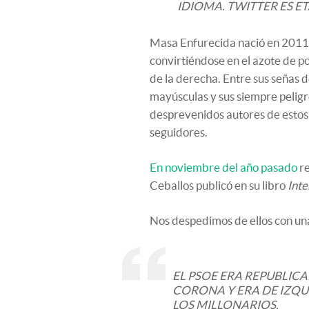
IDIOMA. TWITTER ES ET
Masa Enfurecida nació en 2011 c
convirtiéndose en el azote de po
de la derecha. Entre sus señas d
mayúsculas y sus siempre peligro
desprevenidos autores de estos
seguidores.
En noviembre del año pasado
re
Ceballos publicó en su libro
Inte
Nos despedimos de ellos con una
EL PSOE ERA REPUBLIC
CORONA Y ERA DE IZQ
LOS MILLONARIOS.