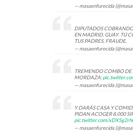
— masaenfurecida (@masa
DIPUTADOS COBRANDO 1
EN MADRID, GUAY. TÚ 
TUS PADRES, FRAUDE.
— masaenfurecida (@masa
TREMENDO COMBO DE AN
MORDAZA:
pic.twitter.c
— masaenfurecida (@masa
Y DARÁS CASA Y COMIDA
PIDAN ACOGER 8.000 S
pic.twitter.com/xDX5g2rh
— masaenfurecida (@masa