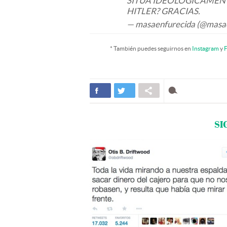
SITÚA IDEOLÓGICAMENT
HITLER? GRACIAS.
— masaenfurecida (@masa
* También puedes seguirnos en
Instagram
y
F
SI