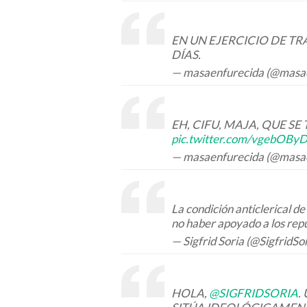
EN UN EJERCICIO DE TR
DÍAS.
— masaenfurecida (@masa
EH, CIFU, MAJA, QUE SE
pic.twitter.com/vgebOB
— masaenfurecida (@masa
La condición anticlerical de 
no haber apoyado a los repu
— Sigfrid Soria (@SigfridSo
HOLA,
@SIGFRIDSORIA
.