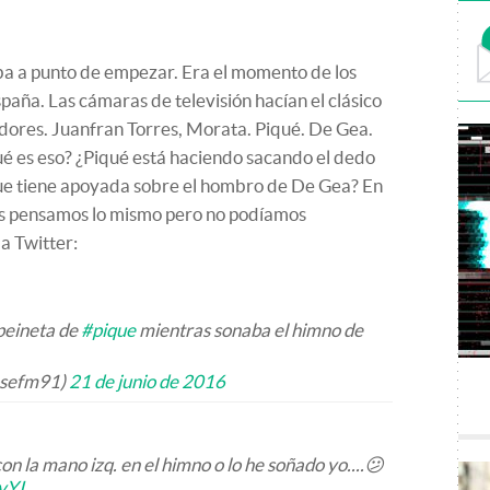
ba a punto de empezar. Era el momento de los
paña. Las cámaras de televisión hacían el clásico
gadores. Juanfran Torres, Morata. Piqué. De Gea.
 es eso? ¿Piqué está haciendo sacando el dedo
ue tiene apoyada sobre el hombro de De Gea? En
s pensamos lo mismo pero no podíamos
a Twitter:
 peineta de
#pique
mientras sonaba el himno de
osefm91)
21 de junio de 2016
n la mano izq. en el himno o lo he soñado yo....😕
vYI