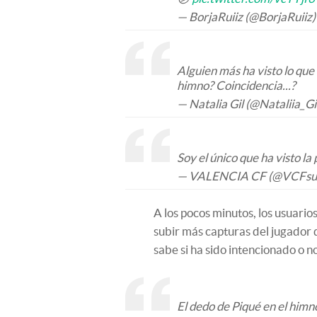
— BorjaRuiiz (@BorjaRuiiz
Alguien más ha visto lo que
himno? Coincidencia...?
— Natalia Gil (@Nataliia_Gi
Soy el único que ha visto la
— VALENCIA CF (@VCFsu
A los pocos minutos, los usuari
subir más capturas del jugador
sabe si ha sido intencionado o no
El dedo de Piqué en el himn