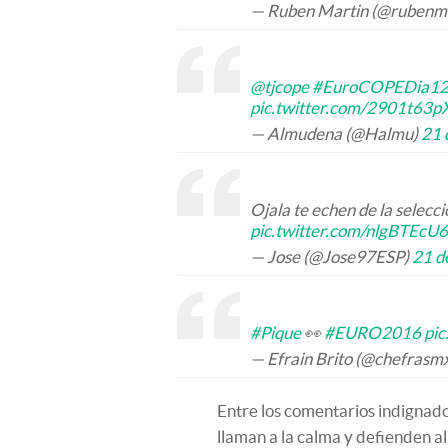
— Ruben Martin (@rubenm
@tjcope
#EuroCOPEDia1
pic.twitter.com/2901t63p
— Almudena (@Halmu)
21 
Ojala te echen de la selecci
pic.twitter.com/nlgBTEcU6
— Jose (@Jose97ESP)
21 d
#Pique
👀
#EURO2016
pic
— Efrain Brito (@chefrasm
Entre los comentarios indignado
llaman a la calma y defienden a