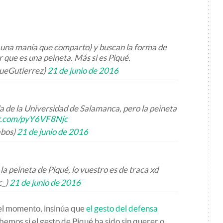
s una manía que comparto) y buscan la forma de
r que es una peineta. Más si es Piqué.
ueGutierrez)
21 de junio de 2016
da de la Universidad de Salamanca, pero la peineta
er.com/pyY6VF8Njc
abos)
21 de junio de 2016
la peineta de Piqué, lo vuestro es de traca xd
c_)
21 de junio de 2016
 el momento, insinúa que
el gesto del defensa
bemos si el gesto de Piqué ha sido sin querer o