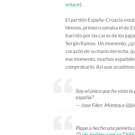
enlace
).
El partido España-Croacia esta
himnos, primero sonaba el de Es
barrido por las caras de los ju
Sergio Ramos. Un momento, ¿qué
corazón de su mano derecha, q
ese momento, muchos españole
comprobarlo. Así que acudimos 
Soy el único que ha visto la
españa?
— Jose Fdez. Montoya (@j
Pique a hecho una peineta co
😕
pic.twitter.com/vcTYjf6