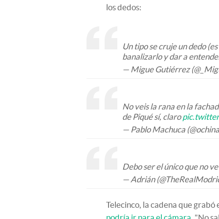
los dedos:
Un tipo se cruje un dedo (e
banalizarlo y dar a entende
— Migue Gutiérrez (@_Mig
No veis la rana en la facha
de Piqué sí, claro
pic.twitt
— Pablo Machuca (@ochin
Debo ser el único que no ve 
— Adrián (@TheRealModri
Telecinco, la cadena que grabó
podría ir para el cámara
. "No sa