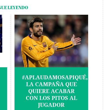
GUE LEYENDO
#APLAUDAMOSAPIQUÉ,
LA CAMPAÑA QUE
QUIERE ACABAR
CON LOS PITOS AL
JUGADOR