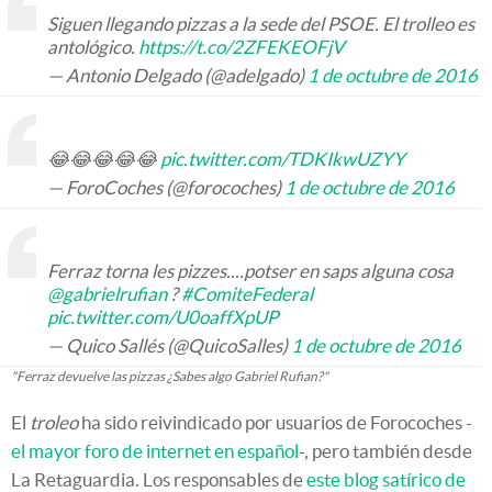
Siguen llegando pizzas a la sede del PSOE. El trolleo es
antológico.
https://t.co/2ZFEKEOFjV
— Antonio Delgado (@adelgado)
1 de octubre de 2016
😂😂😂😂😂
pic.twitter.com/TDKIkwUZYY
— ForoCoches (@forocoches)
1 de octubre de 2016
Ferraz torna les pizzes....potser en saps alguna cosa
@gabrielrufian
?
#ComiteFederal
pic.twitter.com/U0oaffXpUP
— Quico Sallés (@QuicoSalles)
1 de octubre de 2016
"Ferraz devuelve las pizzas ¿Sabes algo Gabriel Rufian?"
El
troleo
ha sido reivindicado por usuarios de Forocoches -
el mayor foro de internet en español
-, pero también desde
La Retaguardia. Los responsables de
este blog satírico de