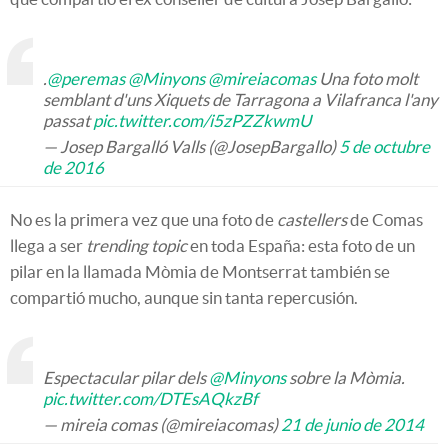
.
@peremas
@Minyons
@mireiacomas
Una foto molt
semblant d'uns Xiquets de Tarragona a Vilafranca l'any
passat
pic.twitter.com/i5zPZZkwmU
— Josep Bargalló Valls (@JosepBargallo)
5 de octubre
de 2016
No es la primera vez que una foto de
castellers
de Comas
llega a ser
trending topic
en toda España: esta foto de un
pilar en la llamada Mòmia de Montserrat también se
compartió mucho, aunque sin tanta repercusión.
Espectacular pilar dels
@Minyons
sobre la Mòmia.
pic.twitter.com/DTEsAQkzBf
— mireia comas (@mireiacomas)
21 de junio de 2014