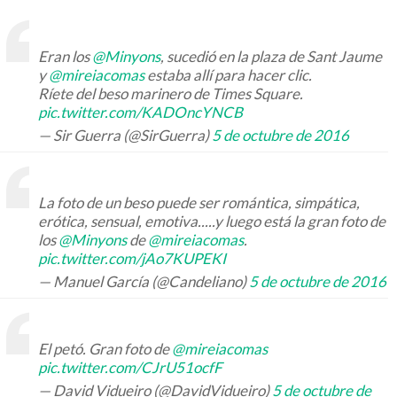
Eran los
@Minyons
, sucedió en la plaza de Sant Jaume
y
@mireiacomas
estaba allí para hacer clic.
Ríete del beso marinero de Times Square.
pic.twitter.com/KADOncYNCB
— Sir Guerra (@SirGuerra)
5 de octubre de 2016
La foto de un beso puede ser romántica, simpática,
erótica, sensual, emotiva.....y luego está la gran foto de
los
@Minyons
de
@mireiacomas
.
pic.twitter.com/jAo7KUPEKI
— Manuel García (@Candeliano)
5 de octubre de 2016
El petó. Gran foto de
@mireiacomas
pic.twitter.com/CJrU51ocfF
— David Vidueiro (@DavidVidueiro)
5 de octubre de