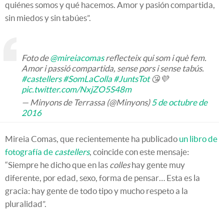
quiénes somos y qué hacemos. Amor y pasión compartida,
sin miedos y sin tabúes”.
Foto de
@mireiacomas
reflecteix qui som i què fem.
Amor i passió compartida, sense pors i sense tabús.
#castellers
#SomLaColla
#JuntsTot
😘💜
pic.twitter.com/NxjZO5S48m
— Minyons de Terrassa (@Minyons)
5 de octubre de
2016
Mireia Comas, que recientemente ha publicado
un libro de
fotografía de
castellers
, coincide con este mensaje:
“Siempre he dicho que en las
colles
hay gente muy
diferente, por edad, sexo, forma de pensar… Esta es la
gracia: hay gente de todo tipo y mucho respeto a la
pluralidad”.