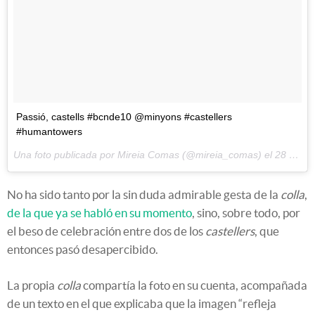
Passió, castells #bcnde10 @minyons #castellers
#humantowers
Una foto publicada por Mireia Comas (@mireia_comas) el
28 de Sep de 2016 a la(s) 4:34 PDT
No ha sido tanto por la sin duda admirable gesta de la
colla
,
de la que ya se habló en su momento
, sino, sobre todo, por
el beso de celebración entre dos de los
castellers
, que
entonces pasó desapercibido.
La propia
colla
compartía la foto en su cuenta, acompañada
de un texto en el que explicaba que la imagen “refleja