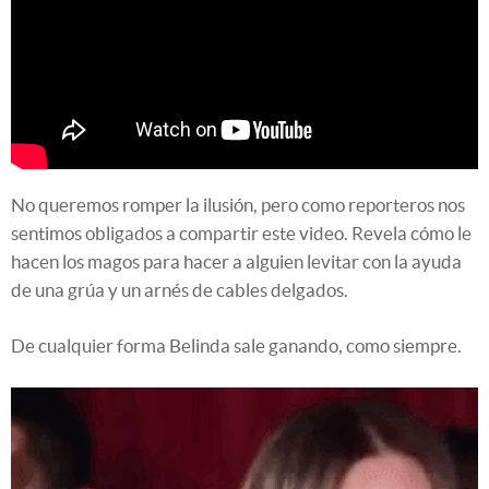
No queremos romper la ilusión, pero como reporteros nos
sentimos obligados a compartir este video. Revela cómo le
hacen los magos para hacer a alguien levitar con la ayuda
de una grúa y un arnés de cables delgados.
De cualquier forma Belinda sale ganando, como siempre.