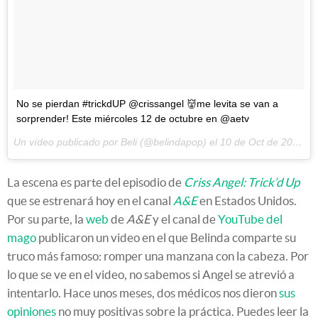
No se pierdan #trickdUP @crissangel 👹me levita se van a
sorprender! Este miércoles 12 de octubre en @aetv
Un vídeo publicado por Beli (@belindapop) el
10 de Oct de 2016 a la(s) 12:41 PDT
La escena es parte del episodio de
Criss Angel: Trick’d Up
que se estrenará hoy en el canal
A&E
en Estados Unidos.
Por su parte, la
web
de
A&E
y el canal de
YouTube del
mago
publicaron un video en el que Belinda comparte su
truco más famoso: romper una manzana con la cabeza. Por
lo que se ve en el video, no sabemos si Angel se atrevió a
intentarlo. Hace unos meses, dos médicos nos dieron
sus
opiniones
no muy positivas sobre la práctica. Puedes leer la