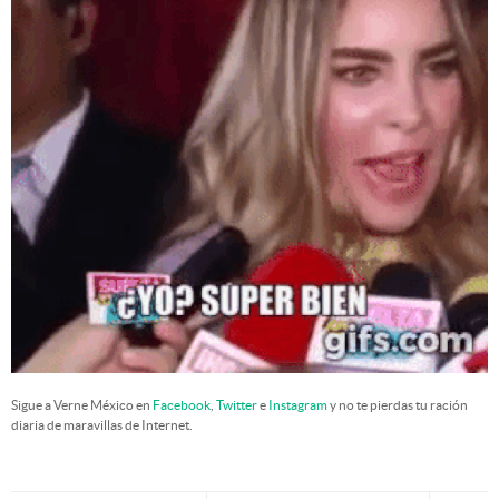
Sigue a Verne México en
Facebook
,
Twitter
e
Instagram
y no te pierdas tu ración
diaria de maravillas de Internet.