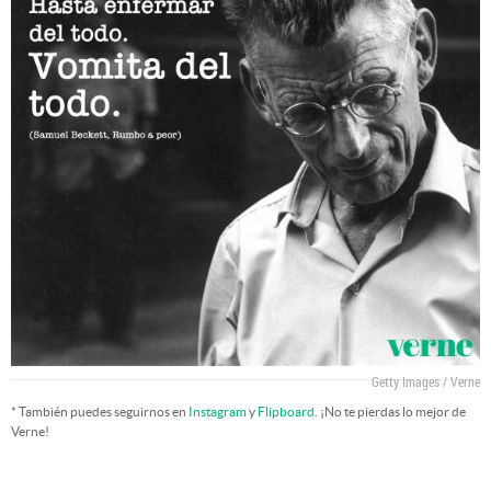
Getty Images / Verne
* También puedes seguirnos en
Instagram
y
Flipboard
. ¡No te pierdas lo mejor de
Verne!