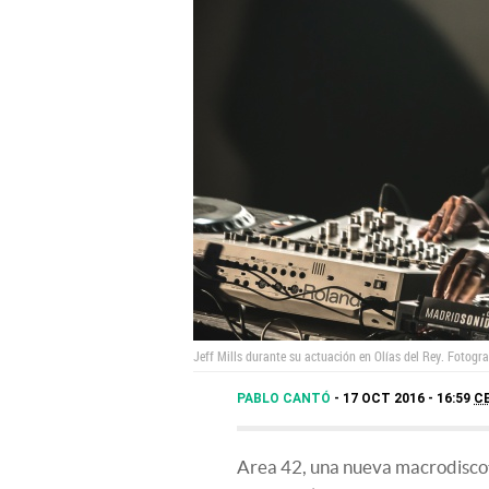
Jeff Mills durante su actuación en Olías del Rey. Fotogr
PABLO CANTÓ
17 OCT 2016 - 16:59
C
Area 42, una nueva macrodiscote