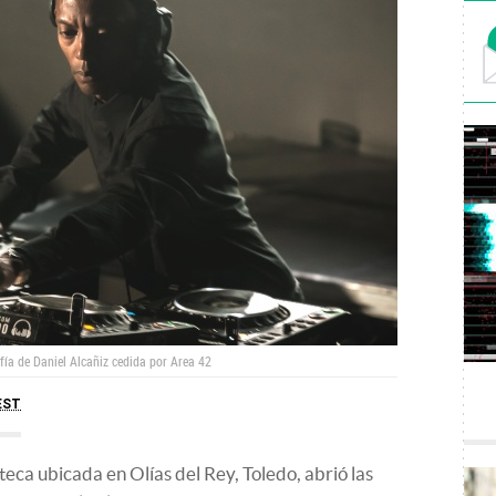
afía de Daniel Alcañiz cedida por Area 42
EST
ca ubicada en Olías del Rey, Toledo, abrió las