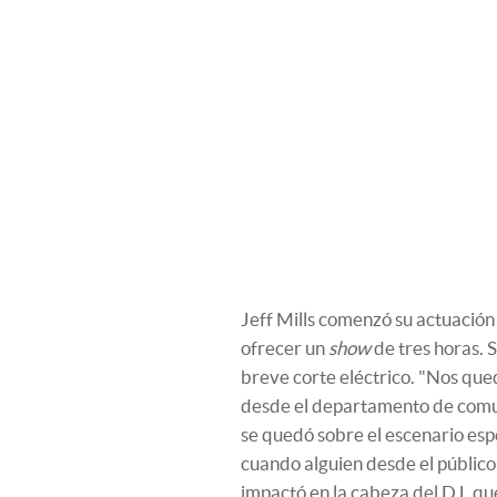
Jeff Mills comenzó su actuación
ofrecer un
show
de tres horas. 
breve corte eléctrico. "Nos qued
desde el departamento de comun
se quedó sobre el escenario esp
cuando alguien desde el público l
impactó en la cabeza del DJ, que