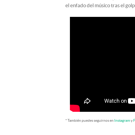
el enfado del músico tras el golp
* También puedes seguirnos en
Instagram
y
F