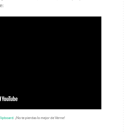
e:
lipboard
. ¡No te pierdas lo mejor de Verne!