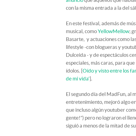
con la misma entrada a la del s
En este festival, además de mús
musical, como
YellowMellow
; g
Basarte, y actuaciones como las
lifestyle -con blogueras y yout
Dulceida - y de espectáculos c
especiales, más caras, para que 
ídolos. [
Oído y visto entre los fa
de mi vida'
].
El segundo día del MadFun, al m
entretenimiento, mejoró algo en 
que incluso algún youtuber com
gente!”) pero no lograron el llen
siguió a menos de la mitad de s