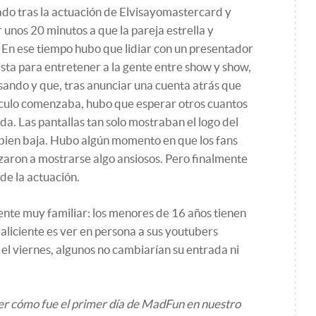
ado tras la actuación de Elvisayomastercard y
unos 20 minutos a que la pareja estrella y
. En ese tiempo hubo que lidiar con un presentador
ista para entretener a la gente entre show y show,
ando y que, tras anunciar una cuenta atrás que
culo comenzaba, hubo que esperar otros cuantos
da. Las pantallas tan solo mostraban el logo del
 bien baja. Hubo algún momento en que los fans
zaron a mostrarse algo ansiosos. Pero finalmente
 de la actuación.
iente muy familiar: los menores de 16 años tienen
l aliciente es ver en persona a sus youtubers
el viernes, algunos no cambiarían su entrada ni
 ver cómo fue el primer día de MadFun en nuestro