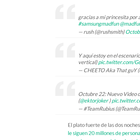
gracias a mi princesita por 
#samsungmadfun
@madfun
— rush (@rushsmith)
Octob
Y aquí estoy en el escenari
vertical)
pic.twitter.com/
— CHEETO Aka That guY (
Octubre 22: Nuevo Video d
(
@ektorjoker
)
pic.twitter
— #TeamRubius (@TeamRu
El plato fuerte de las dos noches
le siguen 20 millones de person