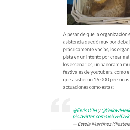
A pesar de que la organización 
asistencia quedó muy por debajo
prácticamente vacías, los organi
pista en un intento por crear m
los escenarios, un panorama muy
festivales de youtubers, como e
que asistieron 16.000 personas 
actuaciones como estas:
@ElvisaYM
y
@YellowMel
pic.twitter.com/ueXyHDv
— Estela Martínez (@estel