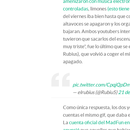
amenizaron con música electró
controladas
, limones
(esto tiene
del viernes iba bien hasta que co
altavoces se apagaron y los org
bajaran. Ambos youtubers inten
tuvieron que sacarlos del escena
muy triste”, fue lo último que s
Rubius), que volvió a coger el 
apagado.
pic.twitter.com/CpqjQpD
— elrubius (@Rubiu5)
21 de
Como única respuesta, los dos 
cuentas el mismo gif, que daba
La
cuenta oficial del MadFun en
anunció
que aquellos que habían