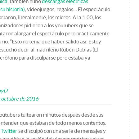
nica
, también hubo
descargas eléctricas
 su historia)
, videojuegos, regalos... El espectáculo
rtaron, literalmente, los micros. A la 1.00, los
anizadores pidieron a los youtubers que se
taron alargar el espectáculo pero prácticamente
rio. “Esto no tenía que haber salido así. Estoy
e escuchó decir al madrileño Rubén Doblas (El
micrófono para disculparse pero estaba ya
myD
 octubre de 2016
youtubers tuitearon minutos después desde sus
 entender que estaban de todo menos contentos.
 Twitter
se disculpó con una serie de mensajes y
 acudido a la sesión del viernes podrían volver