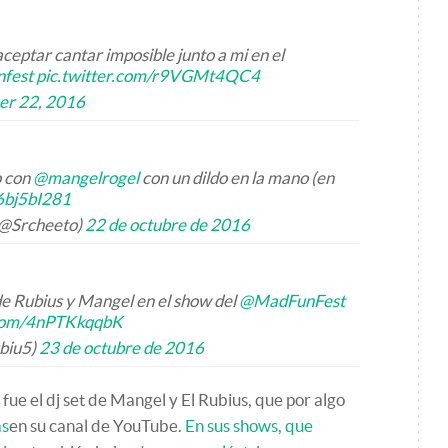
aceptar cantar imposible junto a mi en el
fest
pic.twitter.com/r9VGMt4QC4
er 22, 2016
o con
@mangelrogel
con un dildo en la mano (en
G6bj5bI281
@Srcheeto)
22 de octubre de 2016
e Rubius y Mangel en el show del
@MadFunFest
.com/4nPTKkqqbK
biu5)
23 de octubre de 2016
 fue el dj set de Mangel y El Rubius, que por algo
as
en su canal de YouTube.
En sus shows, que