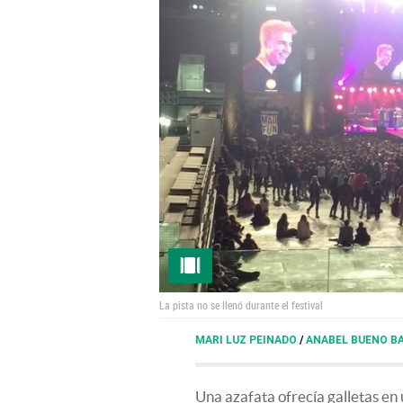
La pista no se llenó durante el festival
MARI LUZ PEINADO
/
ANABEL BUENO B
Una azafata ofrecía galletas en 