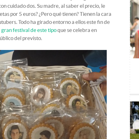
n cuidado dos. Su madre, al saber el precio, le
etas por 5 euros? ¿Pero qué tienen? Tienen la cara
tubers. Todo ha girado entorno a ellos este fin de
gran festival de este tipo
que se celebra en
blico del previsto.