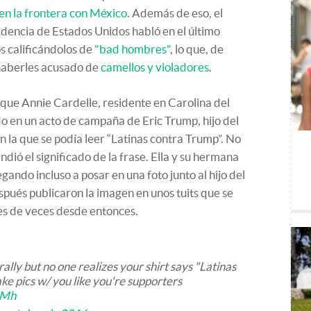
en la frontera con México
. Además de eso, el
idencia de Estados Unidos habló en el último
s calificándolos de
"bad hombres"
, lo que, de
haberles acusado de
camellos y violadores
.
o que Annie Cardelle, residente en Carolina del
o en un acto de campaña de Eric Trump, hijo del
n la que se podía leer “Latinas contra Trump”. No
ndió el significado de la frase. Ella y su hermana
gando incluso a posar en una foto junto al hijo del
pués publicaron la imagen en unos tuits que se
s de veces desde entonces.
lly but no one realizes your shirt says "Latinas
e pics w/ you like you're supporters
5Mh