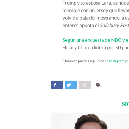
Trump y su esposa Lara, aunque
mensaje con un jersey que llevab
volvió a bajarlo, mostrando la c
enteró”, apunta el
Salisbury Post
Según una encuesta de NBC y e
Hillary Clinton lidera por 50 pu
* También puedes seguirnos en
Instagram
y
F
SI