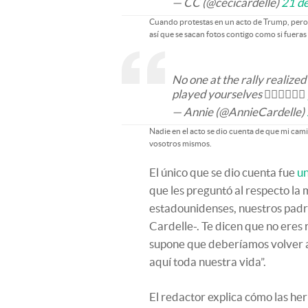
— CC (@cecicardelle)
21 d
Cuando protestas en un acto de Trump, pero
así que se sacan fotos contigo como si fueras
No one at the rally realized
played yourselves ✌🏽️✌🏽️✌🏽️
— Annie (@AnnieCardelle)
Nadie en el acto se dio cuenta de que mi ca
vosotros mismos.
El único que se dio cuenta fue
un
que les preguntó al respecto l
estadounidenses, nuestros padr
Cardelle-. Te dicen que no eres 
supone que deberíamos volver a
aquí toda nuestra vida”.
El redactor explica cómo las her