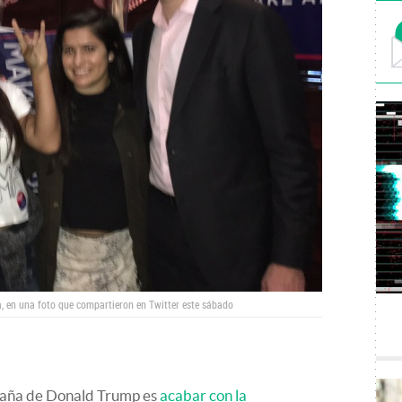
a, en una foto que compartieron en Twitter este sábado
paña de Donald Trump es
acabar con la