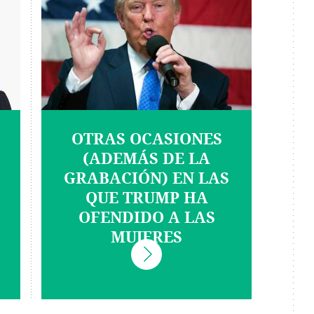
OTRAS OCASIONES
(ADEMÁS DE LA
GRABACIÓN) EN LAS
QUE TRUMP HA
OFENDIDO A LAS
MUJERES