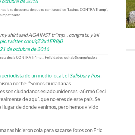
e octubre de 2016
 nadie se da cuenta de que tu camiseta dice "Latinas CONTRA Trump",
 simpatizante.
 my shirt said AGAINST tr*mp... congrats, y'all
pic.twitter.com/qZ3x1ER8j0
21 de octubre de 2016
miseta decía CONTRA Tr*mp... Felicidades, os habéis engañado a
 periodista de un medio local, el
Salisbury Post
,
a misma noche: “Somos ciudadanas
es son ciudadanos estadounidenses -afirmó Ceci
realmente de aquí, que no eres de este país. Se
l lugar de donde venimos, pero hemos vivido
manas hicieron cola para sacarse fotos con Eric