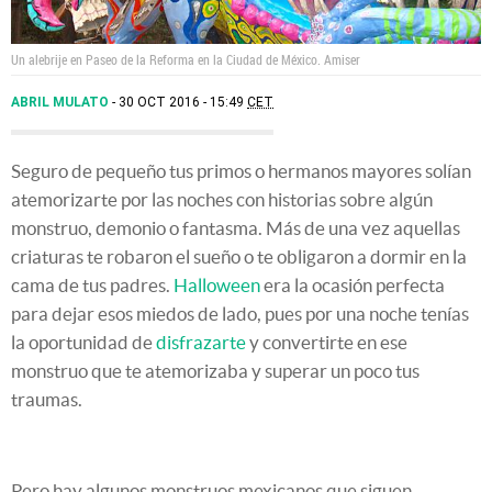
Un alebrije en Paseo de la Reforma en la Ciudad de México.
Amiser
ABRIL MULATO
30 OCT 2016 - 15:49
CET
Seguro de pequeño tus primos o hermanos mayores solían
atemorizarte por las noches con historias sobre algún
monstruo, demonio o fantasma. Más de una vez aquellas
criaturas te robaron el sueño o te obligaron a dormir en la
cama de tus padres.
Halloween
era la ocasión perfecta
para dejar esos miedos de lado, pues por una noche tenías
la oportunidad de
disfrazarte
y convertirte en ese
monstruo que te atemorizaba y superar un poco tus
traumas.
Pero hay algunos monstruos mexicanos que siguen