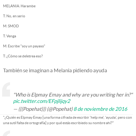
MELANIA: Harambe
T: No, en serio
M: SMOD
T: Venga
M: Escribe "soy un payaso"
T: ¿Cómo se deletrea eso?
También se imaginan a Melania pidiendo ayuda
"Who is Elpmay Emay and why are you writing her in?"
pic.twitter.com/EFpjlijqy2
— (((Popehat))) (@Popehat)
8 de noviembre de 2016
"¿Quién es Elpmay Emay [una forma cifrada de escribir 'help me', 'ayuda', pero con
una sutil falta de ortografía] y por qué estás escribiedo su nombre ahí?"