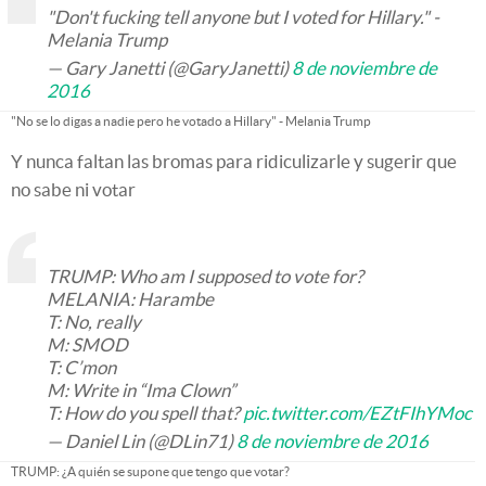
"Don't fucking tell anyone but I voted for Hillary." -
Melania Trump
— Gary Janetti (@GaryJanetti)
8 de noviembre de
2016
"No se lo digas a nadie pero he votado a Hillary" - Melania Trump
Y nunca faltan las bromas para ridiculizarle y sugerir que
no sabe ni votar
TRUMP: Who am I supposed to vote for?
MELANIA: Harambe
T: No, really
M: SMOD
T: C’mon
M: Write in “Ima Clown”
T: How do you spell that?
pic.twitter.com/EZtFIhYMoc
— Daniel Lin (@DLin71)
8 de noviembre de 2016
TRUMP: ¿A quién se supone que tengo que votar?