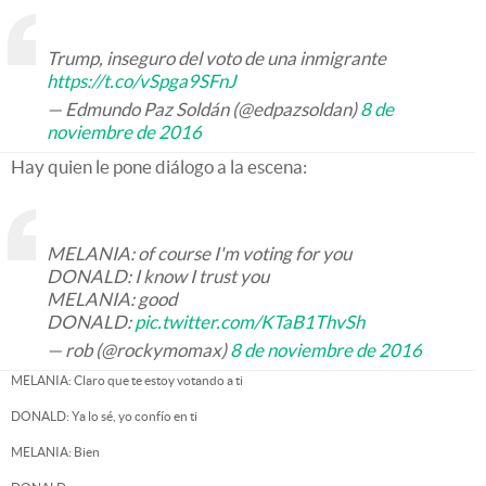
Trump, inseguro del voto de una inmigrante
https://t.co/vSpga9SFnJ
— Edmundo Paz Soldán (@edpazsoldan)
8 de
noviembre de 2016
Hay quien le pone diálogo a la escena:
MELANIA: of course I'm voting for you
DONALD: I know I trust you
MELANIA: good
DONALD:
pic.twitter.com/KTaB1ThvSh
— rob (@rockymomax)
8 de noviembre de 2016
MELANIA: Claro que te estoy votando a ti
DONALD: Ya lo sé, yo confío en ti
MELANIA: Bien