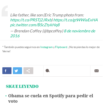
Like father, like son (Eric Trump photo from:
https://t.co/PRSTj2JRxb
)
https://t.co/gtWWiaExHA
pic.twitter.com/BScZtykHq8
— Brendan Coffey (@bpcoffey)
8 de noviembre de
2016
* También puedes seguirnos en
Instagram
y
Flipboard
. ¡No te pierdas lo mejor de
Verne!
SIGUE LEYENDO
Obama se cuela en Spotify para pedir el
voto