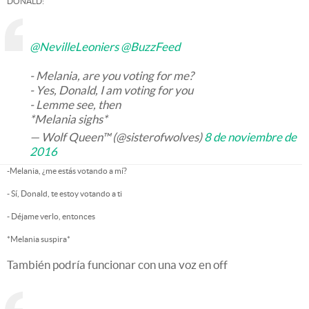
DONALD:
@NevilleLeoniers
@BuzzFeed
- Melania, are you voting for me?
- Yes, Donald, I am voting for you
- Lemme see, then
*Melania sighs*
— Wolf Queen™ (@sisterofwolves)
8 de noviembre de
2016
-Melania, ¿me estás votando a mí?
- Sí, Donald, te estoy votando a ti
- Déjame verlo, entonces
*Melania suspira*
También podría funcionar con una voz en off