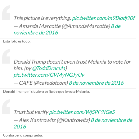
This picture is everything.
pic.twitter.com/m9Blodj90f
— Amanda Marcotte (@AmandaMarcotte)
8 de
noviembre de 2016
Esta foto es todo.
Donald Trump doesn’t even trust Melania to vote for
him. (by
@ToddDracula
)
pic.twitter.com/GVMyNGJyUv
— CAFE (@cafedotcom)
8 de noviembre de 2016
Donald Trump ni siquiera se fía de que le vote Melania.
Trust but verify
pic.twitter.com/WjSPF9IGeS
— Alex Kantrowitz (@Kantrowitz)
8 de noviembre de
2016
Confía pero comprueba.