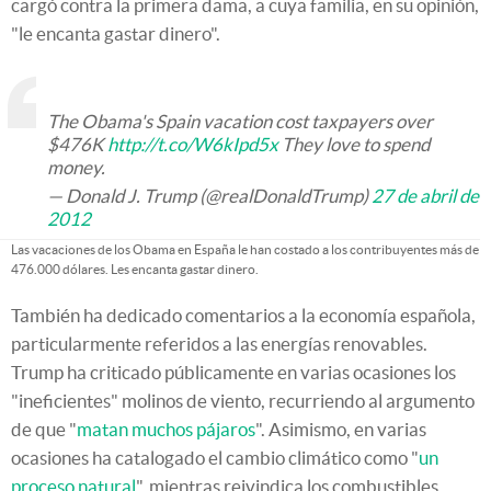
cargó contra la primera dama, a cuya familia, en su opinión,
"le encanta gastar dinero".
The Obama's Spain vacation cost taxpayers over
$476K
http://t.co/W6kIpd5x
They love to spend
money.
— Donald J. Trump (@realDonaldTrump)
27 de abril de
2012
Las vacaciones de los Obama en España le han costado a los contribuyentes más de
476.000 dólares. Les encanta gastar dinero.
También ha dedicado comentarios a la economía española,
particularmente referidos a las energías renovables.
Trump ha criticado públicamente en varias ocasiones los
"ineficientes" molinos de viento, recurriendo al argumento
de que "
matan muchos pájaros
". Asimismo, en varias
ocasiones ha catalogado el cambio climático como "
un
proceso natural
", mientras reivindica los combustibles