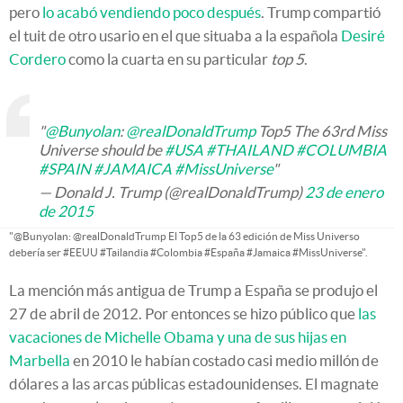
pero
lo acabó vendiendo poco después
. Trump compartió
el tuit de otro usario en el que situaba a la española
Desiré
Cordero
como la cuarta en su particular
top 5
.
"
@Bunyolan
:
@realDonaldTrump
Top5 The 63rd Miss
Universe should be
#USA
#THAILAND
#COLUMBIA
#SPAIN
#JAMAICA
#MissUniverse
"
— Donald J. Trump (@realDonaldTrump)
23 de enero
de 2015
"@Bunyolan: @realDonaldTrump El Top5 de la 63 edición de Miss Universo
debería ser #EEUU #Tailandia #Colombia #España #Jamaica #MissUniverse".
La mención más antigua de Trump a España se produjo el
27 de abril de 2012. Por entonces se hizo público que
las
vacaciones de Michelle Obama y una de sus hijas en
Marbella
en 2010 le habían costado casi medio millón de
dólares a las arcas públicas estadounidenses. El magnate