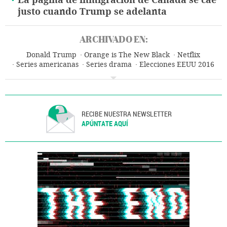
La página de inmigración de Canadá se cae
justo cuando Trump se adelanta
ARCHIVADO EN:
Donald Trump
Orange is The New Black
Netflix
Series americanas
Series drama
Elecciones EEUU 2016
Elecciones EE UU
Series comedia
Elecciones presidenciales
Géneros series
Plataformas digitales
Estados Unidos
Elecciones
Series televisión
Televisión IP
Norteamérica
Internet
Programa televisión
Programación
Televisión
Empresas
RECIBE NUESTRA NEWSLETTER
América
Política
Medios comunicación
Economía
APÚNTATE AQUÍ