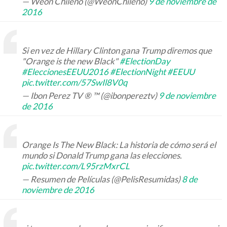
— Weon Chileno (@WeonChileno)
9 de noviembre de
2016
Si en vez de Hillary Clinton gana Trump diremos que
"Orange is the new Black"
#ElectionDay
#EleccionesEEUU2016
#ElectionNight
#EEUU
pic.twitter.com/57SwIl8V0q
— Ibon Perez TV ® ™ (@ibonpereztv)
9 de noviembre
de 2016
Orange Is The New Black: La historia de cómo será el
mundo si Donald Trump gana las elecciones.
pic.twitter.com/L95rzMxrCL
— Resumen de Películas (@PelisResumidas)
8 de
noviembre de 2016