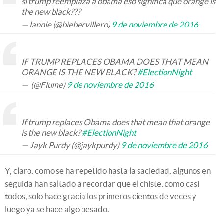
si trump reemplaza a obama eso significa que orange is
the new black???
— lannie (@biebervillero)
9 de noviembre de 2016
IF TRUMP REPLACES OBAMA DOES THAT MEAN
ORANGE IS THE NEW BLACK?
#ElectionNight
— ㅤ (@Flume)
9 de noviembre de 2016
If trump replaces Obama does that mean that orange
is the new black?
#ElectionNight
— Jayk Purdy (@jaykpurdy)
9 de noviembre de 2016
Y, claro, como se ha repetido hasta la saciedad, algunos en
seguida han saltado a recordar que el chiste, como casi
todos, solo hace gracia los primeros cientos de veces y
luego ya se hace algo pesado.