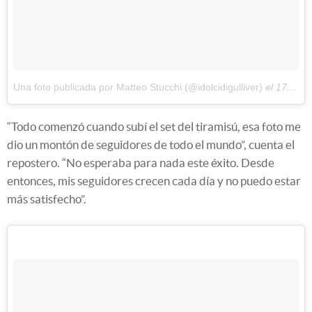
Una foto publicada por Matteo Stucchi (@idolcidigulliver)
el
17 de Oct de 2016 a la(s) 10:57 PDT
“Todo comenzó cuando subí el set del tiramisú, esa foto me
dio un montón de seguidores de todo el mundo”, cuenta el
repostero. “No esperaba para nada este éxito. Desde
entonces, mis seguidores crecen cada día y no puedo estar
más satisfecho”.