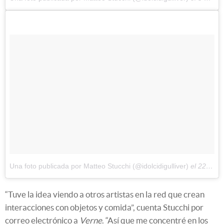
Una foto publicada por Matteo Stucchi (@idolcidigulliver)
el
22 de Ago de 2016 a la(s) 12:19 PDT
“Tuve la idea viendo a otros artistas en la red que crean
interacciones con objetos y comida”, cuenta Stucchi por
correo electrónico a
Verne
. “Así que me concentré en los