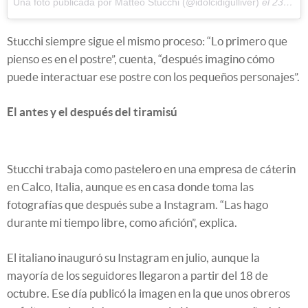
Una foto publicada por Matteo Stucchi (@idolcidigulliver)
el
23 de Jul de 2016 a la(s) 4:42 PDT
Stucchi siempre sigue el mismo proceso: “Lo primero que
pienso es en el postre”, cuenta, “después imagino cómo
puede interactuar ese postre con los pequeños personajes”.
El antes y el después del tiramisú
Stucchi trabaja como pastelero en una empresa de cáterin
en Calco, Italia, aunque es en casa donde toma las
fotografías que después sube a Instagram. “Las hago
durante mi tiempo libre, como afición”, explica.
El italiano inauguró su Instagram en julio, aunque la
mayoría de los seguidores llegaron a partir del 18 de
octubre. Ese día publicó la imagen en la que unos obreros