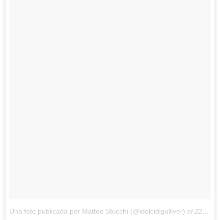
Una foto publicada por Matteo Stucchi (@idolcidigulliver)
el
22 de Sep de 2016 a la(s) 11:19 PDT