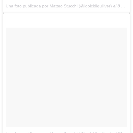
Una foto publicada por Matteo Stucchi (@idolcidigulliver)
el
8 de Ago de 2016 a la(s) 10:11 PDT