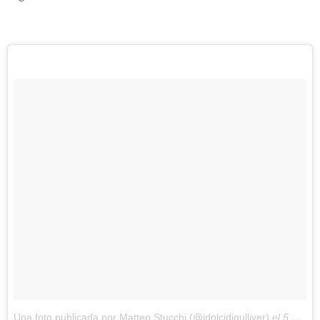
Una foto publicada por Matteo Stucchi (@idolcidigulliver)
el
5 de Sep de 2016 a la(s) 11:26 PDT