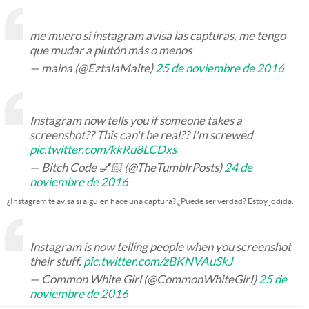
me muero si instagram avisa las capturas, me tengo
que mudar a plutón más o menos
— maina (@EztalaMaite)
25 de noviembre de 2016
Instagram now tells you if someone takes a
screenshot?? This can't be real?? I'm screwed
pic.twitter.com/kkRu8LCDxs
— Bitch Code 💅🏻 (@TheTumblrPosts)
24 de
noviembre de 2016
¿Instagram te avisa si alguien hace una captura? ¿Puede ser verdad? Estoy jodida.
Instagram is now telling people when you screenshot
their stuff.
pic.twitter.com/zBKNVAuSkJ
— Common White Girl (@CommonWhiteGirI)
25 de
noviembre de 2016