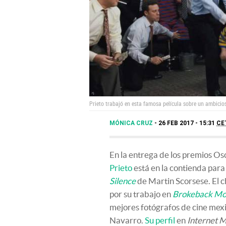
Prieto trabajó en esta famosa película sobre un ambicio
MÓNICA CRUZ
26 FEB 2017 - 15:31
CE
En la entrega de los premios Os
Prieto
está en la contienda para 
Silence
de Martin Scorsese. El c
por su trabajo en
Brokeback Mo
mejores fotógrafos de cine mexi
Navarro.
Su perfil
en
Internet 