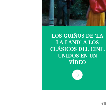
LOS GUIÑOS DE 'LA
LA LAND' A LOS
CLÁSICOS DEL CINE,
UNIDOS EN UN
VÍDEO
AR