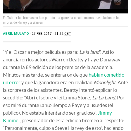
En Twitter las bromas no han parado. La gente ha creado memes que relacionan los
errores de Harvey y a Warren.
ABRIL MULATO
27 FEB 2017 - 21:22
CET
“Y el Oscar a mejor película es para:
La la land
”. Así lo
anunciaron los actores Warren Beatty y Faye Dunaway
durante la 89 edición de los premios de la academia.
Minutos más tarde, se enteraron de que
habían cometido
un error
y que la ganadora era en realidad
Moonlight
. Ante
la sorpresa de los asistentes, Beatty intentó explicar lo
sucedido: “Abrí el sobre y leí Emma Stone,
La La Land
. Por
eso miré durante tanto tiempo a Faye y a ustedes (el
público). No estaba intentando ser gracioso”.
Jimmy
Kimmel
, presentador de esta edición bromeó al respecto:
“Personalmente, culpo a Steve Harvey de esto”, haciendo