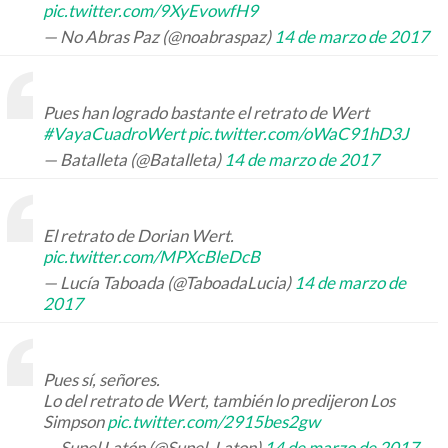
pic.twitter.com/9XyEvowfH9
— No Abras Paz (@noabraspaz)
14 de marzo de 2017
Pues han logrado bastante el retrato de Wert
#VayaCuadroWert
pic.twitter.com/oWaC91hD3J
— Batalleta (@Batalleta)
14 de marzo de 2017
El retrato de Dorian Wert.
pic.twitter.com/MPXcBleDcB
— Lucía Taboada (@TaboadaLucia)
14 de marzo de
2017
Pues sí, señores.
Lo del retrato de Wert, también lo predijeron Los
Simpson
pic.twitter.com/2915bes2gw
— Supel Latón (@Supel_Laton)
14 de marzo de 2017