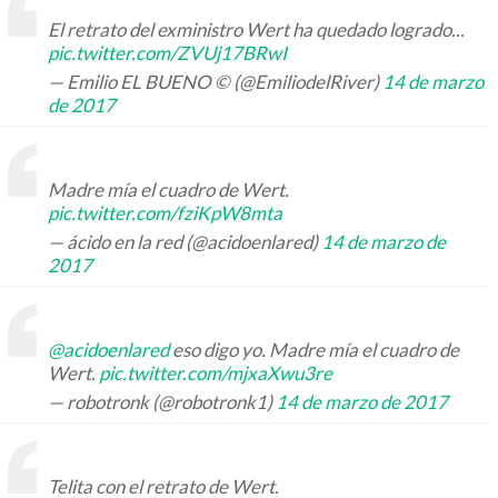
El retrato del exministro Wert ha quedado logrado...
pic.twitter.com/ZVUj17BRwI
— Emilio EL BUENO © (@EmiliodelRiver)
14 de marzo
de 2017
Madre mía el cuadro de Wert.
pic.twitter.com/fziKpW8mta
— ácido en la red (@acidoenlared)
14 de marzo de
2017
@acidoenlared
eso digo yo. Madre mía el cuadro de
Wert.
pic.twitter.com/mjxaXwu3re
— robotronk (@robotronk1)
14 de marzo de 2017
Telita con el retrato de Wert.