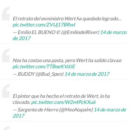
El retrato del exministro Wert ha quedado logrado...
pic.twitter.com/ZVUj17BRwI
— Emilio EL BUENO © (@EmiliodelRiver)
14 de marzo
de 2017
Nos ha costao una pasta, pero Wert ha salido clavao
pic.twitter.com/TTBoeKVdJE
— BUDDY (@Bud_Spen)
14 de marzo de 2017
El pintor que ha hecho el retrato de Wert, lo ha
clavado.
pic.twitter.com/W2n4PcKXu6
— Sargento de Hierro (@MeoNapalm)
14 de marzo de
2017