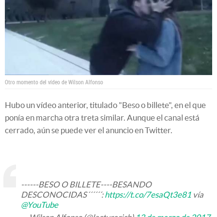
Otro momento del vídeo de Wilson Alfonso
Hubo un vídeo anterior, titulado "Beso o billete", en el que
ponía en marcha otra treta similar. Aunque el canal está
cerrado, aún se puede ver el anuncio en Twitter.
------BESO O BILLETE----BESANDO
DESCONOCIDAS´´´´´´:
https://t.co/7esaQt3e81
vía
@YouTube