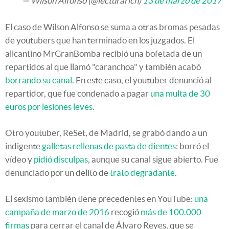
— Wilson Alfonso (@lecturarich)
13 de marzo de 2017
El caso de Wilson Alfonso se suma a otras bromas pesadas
de youtubers que han terminado en los juzgados. El
alicantino MrGranBomba recibió una bofetada de un
repartidos al que llamó "caranchoa" y también acabó
borrando su canal
. En este caso, el youtuber denunció al
repartidor, que fue condenado a pagar
una multa de 30
euros por lesiones leves
.
Otro youtuber, ReSet, de Madrid, se grabó dando a un
indigente
galletas rellenas de pasta de dientes
: borró el
vídeo y
pidió disculpas
, aunque su canal sigue abierto. Fue
denunciado por un delito de
trato degradante
.
El sexismo también tiene precedentes en YouTube:
una
campaña de marzo de 2016
recogió
más de 100.000
firmas
para cerrar el canal de Álvaro Reyes, que se