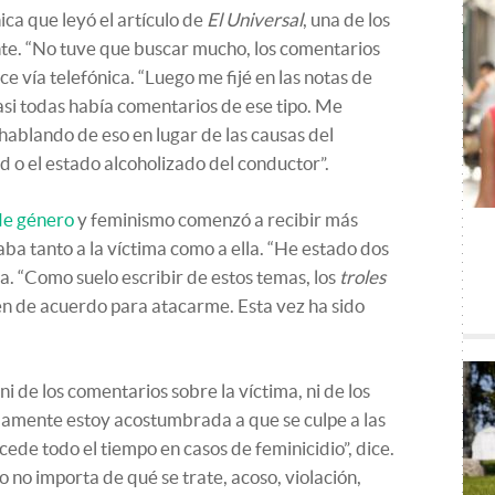
ica que leyó el artículo de
El Universal
, una de los
nte. “No tuve que buscar mucho, los comentarios
dice vía telefónica. “Luego me fijé en las notas de
casi todas había comentarios de ese tipo. Me
hablando de eso en lugar de las causas del
d o el estado alcoholizado del conductor”.
de género
y feminismo comenzó a recibir más
aba tanto a la víctima como a ella. “He estado dos
. “Como suelo escribir de estos temas, los
troles
en de acuerdo para atacarme. Esta vez ha sido
i de los comentarios sobre la víctima, ni de los
damente estoy acostumbrada a que se culpe a las
ede todo el tiempo en casos de feminicidio”, dice.
o no importa de qué se trate, acoso, violación,