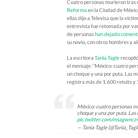
Cuatro personas murieron tras
Reforma
en la Ciudad de México
ellas dijo a Televisa que la vícti
entrevista fue retomada por var
de personas
han dejado comenta
su novio, con otros hombres y a
La escritora
Tania Tagle
recopiló
el mensaje: “México: cuatro pe
un choque y una por puta. Las m
registra más de 1.600 retuits y 
México: cuatro personas mu
choque y una por puta. Las
pic.twitter.com/msagwncz
— Tania Tagle (@Tania_Tagl