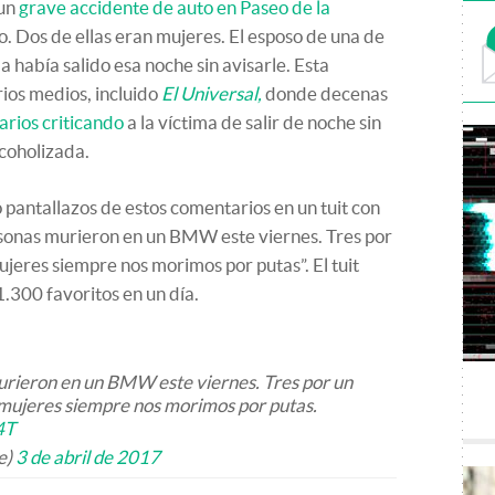
 un
grave accidente de auto en Paseo de la
. Dos de ellas eran mujeres. El esposo de una de
ma había salido esa noche sin avisarle. Esta
ios medios, incluido
El Universal,
donde decenas
rios criticando
a la víctima de salir de noche sin
lcoholizada.
 pantallazos de estos comentarios en un tuit con
rsonas murieron en un BMW este viernes. Tres por
ujeres siempre nos morimos por putas”. El tuit
1.300 favoritos en un día.
rieron en un BMW este viernes. Tres por un
 mujeres siempre nos morimos por putas.
4T
e)
3 de abril de 2017