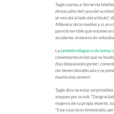
Tagle cuenta a
Verne
vía telefón
destacados del caso del accide
se ven ahí al lado del artículo”, 
Milenio
y otros medios y sí, en 
pareció terrible que estuvieran 
accidente: el exceso de velocida
La
también bloguera de temas 
comentarios en los que se insult
días bloqueando gente”, comenta
me tienen identificada y se pon
mucho más severo”.
Tagle dice no estar sorprendida n
ataques por su tuit. “Desgracia
mujeres de su propia muerte, suc
“Este caso no es feminicidio, per