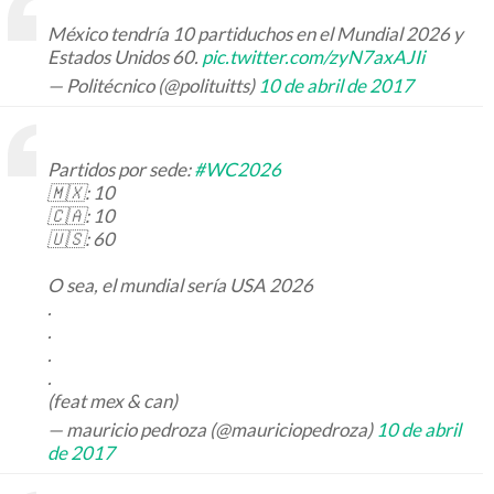
México tendría 10 partiduchos en el Mundial 2026 y
Estados Unidos 60.
pic.twitter.com/zyN7axAJIi
— Politécnico (@polituitts)
10 de abril de 2017
Partidos por sede:
#WC2026
🇲🇽: 10
🇨🇦: 10
🇺🇸: 60
O sea, el mundial sería USA 2026
.
.
.
.
(feat mex & can)
— mauricio pedroza (@mauriciopedroza)
10 de abril
de 2017