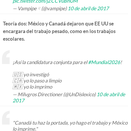
pic.twitter.com/jZCCVuBhUM
— Vampipe ⍨ (@vampipe)
10 de abril de 2017
Teoría dos: México y Canadá dejaron que EE UU se
encargara del trabajo pesado, como en los trabajos
escolares.
¡Así la candidatura conjunta para el
#Mundial2026
!
🇺🇸 yo investigó
🇨🇦 yo lo paso a limpio
🇲🇽 yo lo imprimo
— Milvgros Directioner (@UnDislexico)
10 de abril de
2017
"Canadá tu haz la portada, yo hago el trabajo y México
lo imprime."