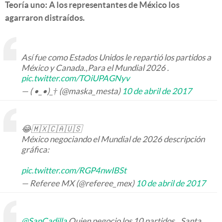
Teoría uno: A los representantes de México los
agarraron distraídos.
Así fue como Estados Unidos le repartió los partidos a
México y Canada.,Para el Mundial 2026 .
pic.twitter.com/TOiUPAGNyv
— ( •_•)_† (@maska_mesta)
10 de abril de 2017
😂🇲🇽🇨🇦🇺🇸
México negociando el Mundial de 2026 descripción
gráfica:
pic.twitter.com/RGP4nwIBSt
— Referee MX (@referee_mex)
10 de abril de 2017
@SanCadilla
Quien negocio los 10 partidos...Santa