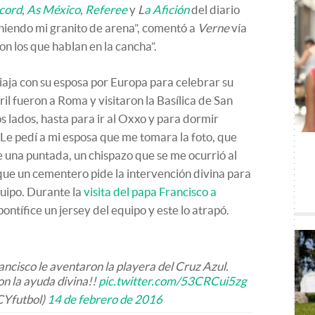
cord
,
As México
,
Referee
y
L
a Afición
del diario
niendo mi granito de arena”, comentó a
Verne
vía
on los que hablan en la cancha”.
iaja con su esposa por Europa para celebrar su
ril fueron a Roma y visitaron la Basílica de San
s lados, hasta para ir al Oxxo y para dormir
 “Le pedí a mi esposa que me tomara la foto, que
e una puntada, un chispazo que se me ocurrió al
 que un cementero pide la intervención divina para
uipo. Durante la
visita del papa Francisco a
pontífice un jersey del equipo y este lo atrapó.
isco le aventaron la playera del Cruz Azul.
n la ayuda divina!!
pic.twitter.com/53CRCui5zg
Yfutbol)
14 de febrero de 2016