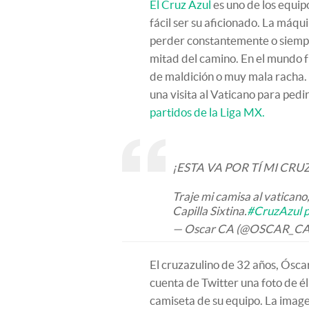
El Cruz Azul
es uno de los equip
fácil ser su aficionado. La máq
perder constantemente o siempr
mitad del camino. En el mundo f
de maldición o muy mala racha.
una visita al Vaticano para ped
partidos de la Liga MX.
¡ESTA VA POR TÍ MI CRU
Traje mi camisa al vaticano,
Capilla Sixtina.
#CruzAzul
p
— Oscar CA (@OSCAR_C
El cruzazulino de 32 años, Óscar 
cuenta de Twitter una foto de él
camiseta de su equipo. La image