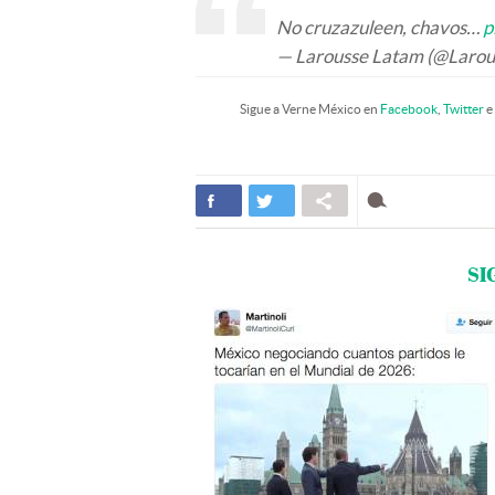
No cruzazuleen, chavos…
p
— Larousse Latam (@Larou
Sigue a Verne México en
Facebook
,
Twitter
e
SI